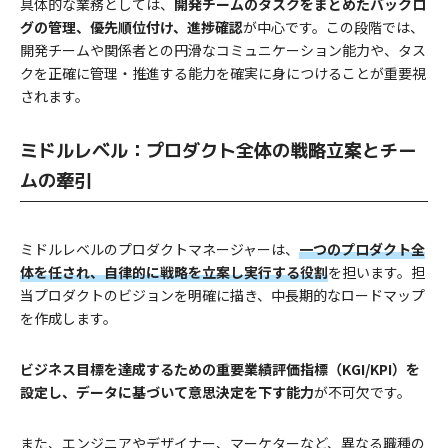
具体的な業務としては、
開発チームのタスクをまとめたバックロ
グの管理、優先順位付け、進捗確認
が中心です。この段階では、
開発チームや関係者との円滑なコミュニケーション能力や、タス
クを正確に管理・推進する能力を確実に身につけることが重要視
されます。
ミドルレベル：プロダクト全体の戦略立案とチー
ムの牽引
ミドルレベルのプロダクトマネージャーは、
一つのプロダクト全
体を任され、自律的に戦略を立案し実行する役割
を担います。担
当プロダクトのビジョンを明確に描き、中長期的なロードマップ
を作成します。
ビジネス目標を達成するための重要業績評価指標（KGI/KPI）を
設定し、データに基づいて意思決定を下す能力
が不可欠です。
また、エンジニアやデザイナー、マーケターなど、異なる職種の