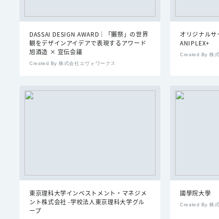
DASSAI DESIGN AWARD｜「獺祭」の世界
オリジナルサー
観をデザインアイデアで表現するアワード
ANIPLEX+
旭酒造 × 宣伝会議
Created B
Created By 株式会社エヴォワークス
東京理科大学インベストメント・マネジメ
國學院大學
ント株式会社 -学校法人東京理科大学グル
Created By 
ープ