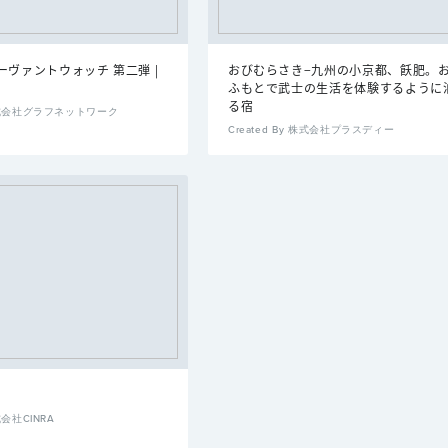
ヴァントウォッチ 第二弾 |
おびむらさき−九州の小京都、飫肥。
ふもとで武士の生活を体験するように
る宿
y 株式会社グラフネットワーク
Created By 株式会社プラスディー
株式会社CINRA