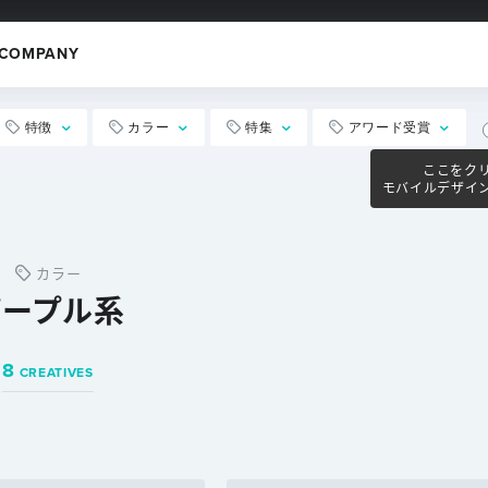
COMPANY
特徴
カラー
特集
アワード受賞
ここをク
モバイルデザイ
カラー
パープル系
8
CREATIVES