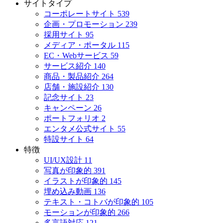
サイトタイプ
コーポレートサイト
539
企画・プロモーション
239
採用サイト
95
メディア・ポータル
115
EC・Webサービス
59
サービス紹介
140
商品・製品紹介
264
店舗・施設紹介
130
記念サイト
23
キャンペーン
26
ポートフォリオ
2
エンタメ公式サイト
55
特設サイト
64
特徴
UI/UX設計
11
写真が印象的
391
イラストが印象的
145
埋め込み動画
136
テキスト・コトバが印象的
105
モーションが印象的
266
多言語対応
121