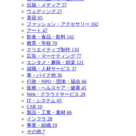
出版・メディア
57
ウェディング
27
美容
65
ファッション・アクセサリー
162
アート
47
飲食・食品・飲料
141
教育・学校
70
クリエイティブ制作
110
広告・マーケティング
77
エンタメ・趣味・娯楽
121
就職・人材サービス
37
車・バイク他
36
行政・NPO・団体・協会
66
医療・ヘルスケア・健康
45
Web・クラウドサービス
29
IT・システム
65
CSR
10
製品・工業・素材
66
インフラ
28
事業・組織
19
その他
7