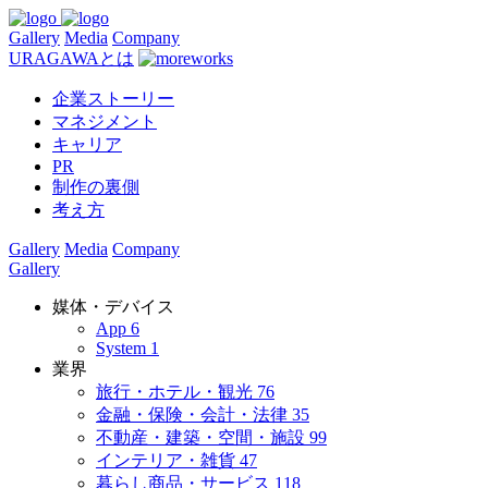
Gallery
Media
Company
URAGAWAとは
企業ストーリー
マネジメント
キャリア
PR
制作の裏側
考え方
Gallery
Media
Company
Gallery
媒体・デバイス
App
6
System
1
業界
旅行・ホテル・観光
76
金融・保険・会計・法律
35
不動産・建築・空間・施設
99
インテリア・雑貨
47
暮らし商品・サービス
118