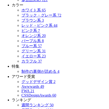
カラー
ホワイト系
65
ブラック・グレー系
72
ブラウン系
3
レッド・ピンク系
44
ピンク系
7
オレンジ系
20
パープル系
8
ブルー系
57
グリーン系
31
イエロー系
23
カラフル
37
特集
制作の裏側が読める
4
アワード受賞
グッドデザイン賞
2
Awwwards
49
FWA
21
CSSDesignAwards
60
ランキング
週間ランキング
50