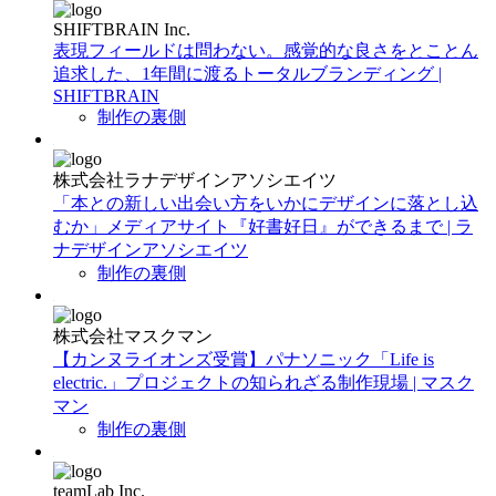
SHIFTBRAIN Inc.
表現フィールドは問わない。感覚的な良さをとことん
追求した、1年間に渡るトータルブランディング |
SHIFTBRAIN
制作の裏側
株式会社ラナデザインアソシエイツ
「本との新しい出会い方をいかにデザインに落とし込
むか」メディアサイト『好書好日』ができるまで | ラ
ナデザインアソシエイツ
制作の裏側
株式会社マスクマン
【カンヌライオンズ受賞】パナソニック「Life is
electric.」プロジェクトの知られざる制作現場 | マスク
マン
制作の裏側
teamLab Inc.