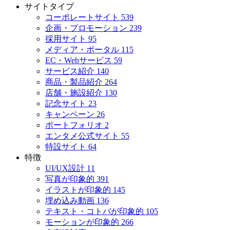
サイトタイプ
コーポレートサイト
539
企画・プロモーション
239
採用サイト
95
メディア・ポータル
115
EC・Webサービス
59
サービス紹介
140
商品・製品紹介
264
店舗・施設紹介
130
記念サイト
23
キャンペーン
26
ポートフォリオ
2
エンタメ公式サイト
55
特設サイト
64
特徴
UI/UX設計
11
写真が印象的
391
イラストが印象的
145
埋め込み動画
136
テキスト・コトバが印象的
105
モーションが印象的
266