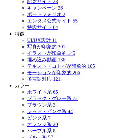
記念サイト
23
キャンペーン
26
ポートフォリオ
2
エンタメ公式サイト
55
特設サイト
64
特徴
UI/UX設計
11
写真が印象的
391
イラストが印象的
145
埋め込み動画
136
テキスト・コトバが印象的
105
モーションが印象的
266
多言語対応
121
カラー
ホワイト系
65
ブラック・グレー系
72
ブラウン系
3
レッド・ピンク系
44
ピンク系
7
オレンジ系
20
パープル系
8
ブルー系
57