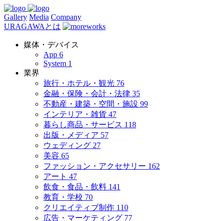
Gallery
Media
Company
URAGAWAとは
媒体・デバイス
App
6
System
1
業界
旅行・ホテル・観光
76
金融・保険・会計・法律
35
不動産・建築・空間・施設
99
インテリア・雑貨
47
暮らし商品・サービス
118
出版・メディア
57
ウェディング
27
美容
65
ファッション・アクセサリー
162
アート
47
飲食・食品・飲料
141
教育・学校
70
クリエイティブ制作
110
広告・マーケティング
77