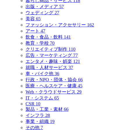
暮らし商品・サービス
118
出版・メディア
57
ウェディング
27
美容
65
ファッション・アクセサリー
162
アート
47
飲食・食品・飲料
141
教育・学校
70
クリエイティブ制作
110
広告・マーケティング
77
エンタメ・趣味・娯楽
121
就職・人材サービス
37
車・バイク他
36
行政・NPO・団体・協会
66
医療・ヘルスケア・健康
45
Web・クラウドサービス
29
IT・システム
65
CSR
10
製品・工業・素材
66
インフラ
28
事業・組織
19
その他
7