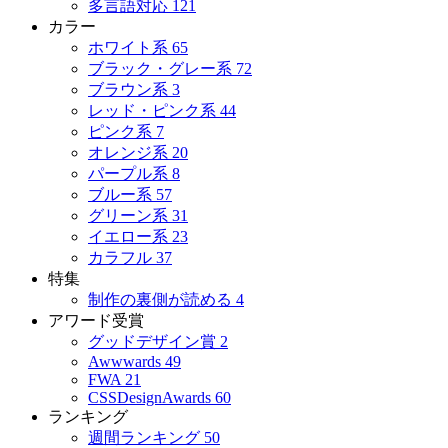
多言語対応
121
カラー
ホワイト系
65
ブラック・グレー系
72
ブラウン系
3
レッド・ピンク系
44
ピンク系
7
オレンジ系
20
パープル系
8
ブルー系
57
グリーン系
31
イエロー系
23
カラフル
37
特集
制作の裏側が読める
4
アワード受賞
グッドデザイン賞
2
Awwwards
49
FWA
21
CSSDesignAwards
60
ランキング
週間ランキング
50