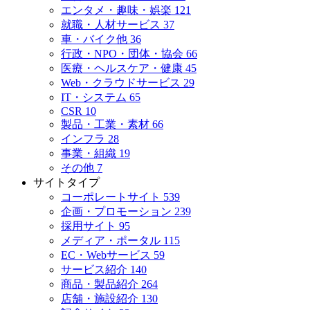
エンタメ・趣味・娯楽
121
就職・人材サービス
37
車・バイク他
36
行政・NPO・団体・協会
66
医療・ヘルスケア・健康
45
Web・クラウドサービス
29
IT・システム
65
CSR
10
製品・工業・素材
66
インフラ
28
事業・組織
19
その他
7
サイトタイプ
コーポレートサイト
539
企画・プロモーション
239
採用サイト
95
メディア・ポータル
115
EC・Webサービス
59
サービス紹介
140
商品・製品紹介
264
店舗・施設紹介
130