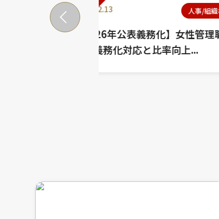
2023.09.22
人事/組織構築/業務改善
務化】女性管理職比率と
【2026年最新
向上...
種別に解説！おす