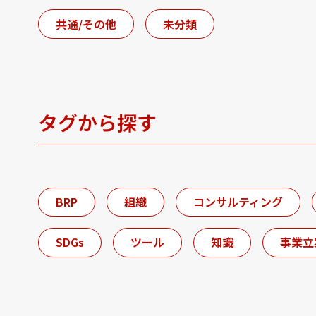
共通/その他
未分類
タグから探す
BRP
組織
コンサルティング
SDGs
ツール
知識
事業立