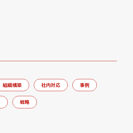
組織構築
社内対応
事例
ト
戦略