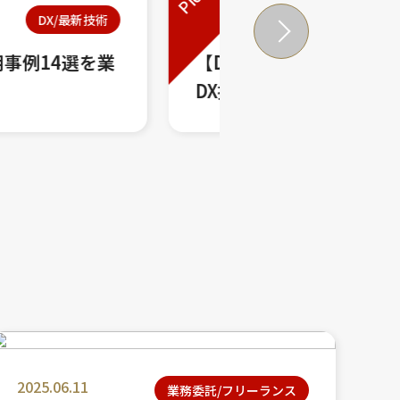
2022.09.1
DX/最新技術
2選】業界別の成功事例から学ぶ
【完全
と共通点...
ント｜必
2025.06.11
業務委託/フリーランス