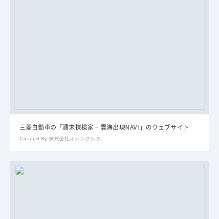
三菱自動車の「週末探検家 – 雲海出現NAVI」のウェブサイト
Created By 株式会社ホムンクルス