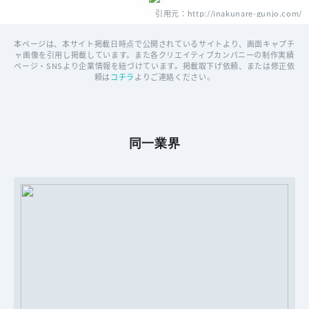
引用元：http://inakunare-gunjo.com/
本ページは、本サイト掲載日時点で公開されているサイトより、画面キャプチ
ャ画像を引用し掲載しています。また各クリエイティブカンパニーの制作実績
ページ・SNSより企業情報を紐づけています。掲載取下げ依頼、または修正依
頼は
コチラ
よりご連絡ください。
同一業界