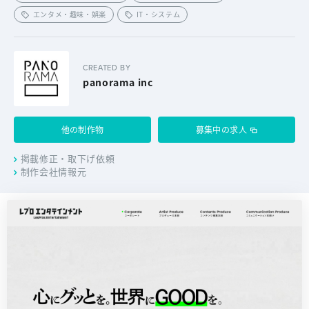
エンタメ・趣味・娯楽
IT・システム
CREATED BY
panorama inc
他の制作物
募集中の求人
掲載修正・取下げ依頼
制作会社情報元