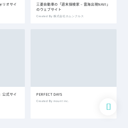
ォリオサイ
三菱自動車の「週末探検家 – 雲海出現NAVI」
のウェブサイト
Created By 株式会社ホムンクルス
」公式サイ
PERFECT DAYS
Created By mount inc.