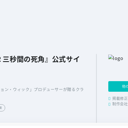
MER 三秒間の死角』公式サイ
他
ジョン・ウィック」プロデューサーが贈るクラ
掲載修正
制作会社
楽