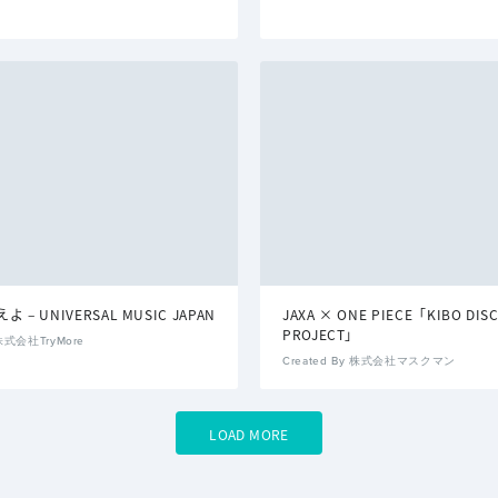
 – UNIVERSAL MUSIC JAPAN
JAXA × ONE PIECE「KIBO DIS
PROJECT」
 株式会社TryMore
Created By 株式会社マスクマン
LOAD MORE