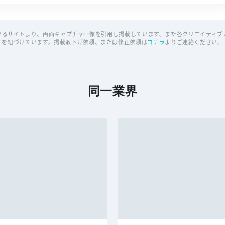
いるサイトより、画面キャプチャ画像を引用し掲載しています。また各クリエイティブカ
を紐づけています。掲載取下げ依頼、または修正依頼は
コチラ
よりご連絡ください。
同一業界