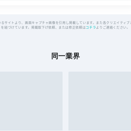
いるサイトより、画面キャプチャ画像を引用し掲載しています。また各クリエイティブカ
を紐づけています。掲載取下げ依頼、または修正依頼は
コチラ
よりご連絡ください。
同一業界