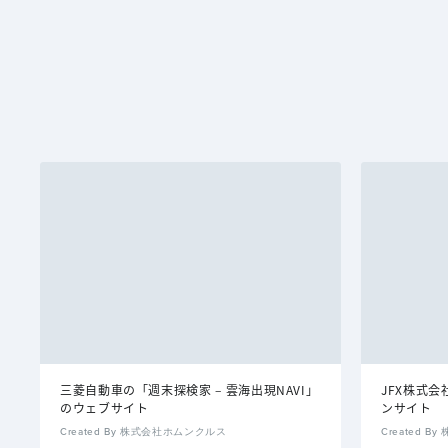
三菱自動車の「週末探検家 – 雲海出現NAVI」
JFX株式
のウェブサイト
ンサイト
Created By 株式会社ホムンクルス
Created 