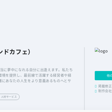
ヨンドカフェ）
は、本当に夢中になれる自分に出逢えます。私たち
環境を提供し、最前線で活躍する経営者や経
他
緒にあなたの人生をより意義あるものへとサ
掲載修正
制作会社
・人材サービス