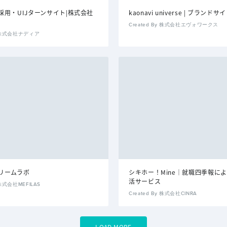
採用・UIJターンサイト|株式会社
kaonavi universe | ブランドサ
Created By 株式会社エヴォワークス
By 株式会社ナディア
リームラボ
シキホー！Mine｜就職四季報に
活サービス
 株式会社MEFILAS
Created By 株式会社CINRA
LOAD MORE