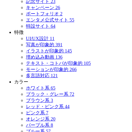
記念サイト
23
キャンペーン
26
ポートフォリオ
2
エンタメ公式サイト
55
特設サイト
64
特徴
UI/UX設計
11
写真が印象的
391
イラストが印象的
145
埋め込み動画
136
テキスト・コトバが印象的
105
モーションが印象的
266
多言語対応
121
カラー
ホワイト系
65
ブラック・グレー系
72
ブラウン系
3
レッド・ピンク系
44
ピンク系
7
オレンジ系
20
パープル系
8
ブルー系
57