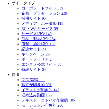
サイトタイプ
コーポレートサイト
539
企画・プロモーション
239
採用サイト
95
メディア・ポータル
115
EC・Webサービス
59
サービス紹介
140
商品・製品紹介
264
店舗・施設紹介
130
記念サイト
23
キャンペーン
26
ポートフォリオ
2
エンタメ公式サイト
55
特設サイト
64
特徴
UI/UX設計
11
写真が印象的
391
イラストが印象的
145
埋め込み動画
136
テキスト・コトバが印象的
105
モーションが印象的
266