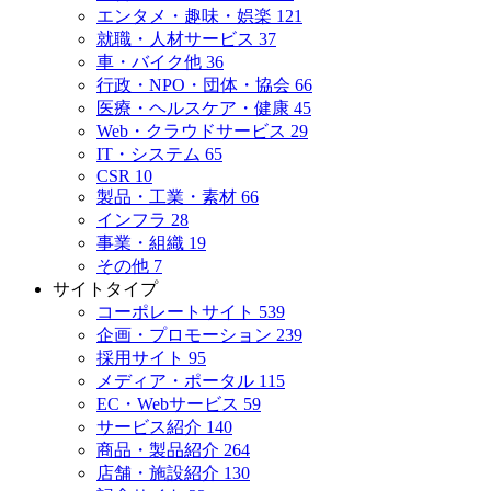
エンタメ・趣味・娯楽
121
就職・人材サービス
37
車・バイク他
36
行政・NPO・団体・協会
66
医療・ヘルスケア・健康
45
Web・クラウドサービス
29
IT・システム
65
CSR
10
製品・工業・素材
66
インフラ
28
事業・組織
19
その他
7
サイトタイプ
コーポレートサイト
539
企画・プロモーション
239
採用サイト
95
メディア・ポータル
115
EC・Webサービス
59
サービス紹介
140
商品・製品紹介
264
店舗・施設紹介
130