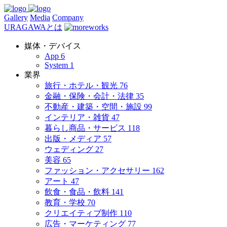
Gallery
Media
Company
URAGAWAとは
媒体・デバイス
App
6
System
1
業界
旅行・ホテル・観光
76
金融・保険・会計・法律
35
不動産・建築・空間・施設
99
インテリア・雑貨
47
暮らし商品・サービス
118
出版・メディア
57
ウェディング
27
美容
65
ファッション・アクセサリー
162
アート
47
飲食・食品・飲料
141
教育・学校
70
クリエイティブ制作
110
広告・マーケティング
77