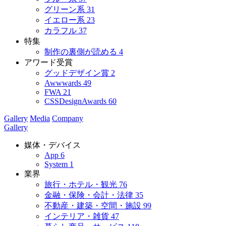
グリーン系
31
イエロー系
23
カラフル
37
特集
制作の裏側が読める
4
アワード受賞
グッドデザイン賞
2
Awwwards
49
FWA
21
CSSDesignAwards
60
Gallery
Media
Company
Gallery
媒体・デバイス
App
6
System
1
業界
旅行・ホテル・観光
76
金融・保険・会計・法律
35
不動産・建築・空間・施設
99
インテリア・雑貨
47