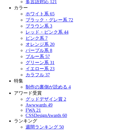
多言語対応
121
カラー
ホワイト系
65
ブラック・グレー系
72
ブラウン系
3
レッド・ピンク系
44
ピンク系
7
オレンジ系
20
パープル系
8
ブルー系
57
グリーン系
31
イエロー系
23
カラフル
37
特集
制作の裏側が読める
4
アワード受賞
グッドデザイン賞
2
Awwwards
49
FWA
21
CSSDesignAwards
60
ランキング
週間ランキング
50