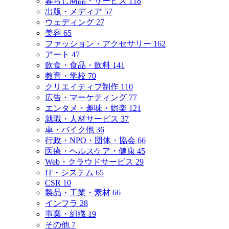
暮らし商品・サービス
118
出版・メディア
57
ウェディング
27
美容
65
ファッション・アクセサリー
162
アート
47
飲食・食品・飲料
141
教育・学校
70
クリエイティブ制作
110
広告・マーケティング
77
エンタメ・趣味・娯楽
121
就職・人材サービス
37
車・バイク他
36
行政・NPO・団体・協会
66
医療・ヘルスケア・健康
45
Web・クラウドサービス
29
IT・システム
65
CSR
10
製品・工業・素材
66
インフラ
28
事業・組織
19
その他
7