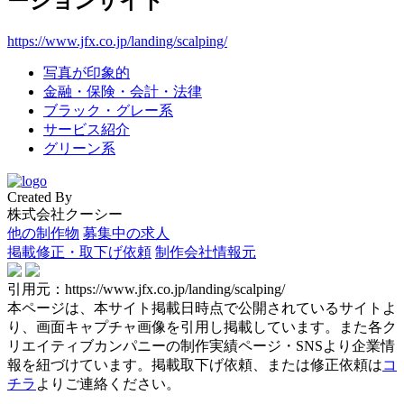
ーションサイト
https://www.jfx.co.jp/landing/scalping/
写真が印象的
金融・保険・会計・法律
ブラック・グレー系
サービス紹介
グリーン系
Created By
株式会社クーシー
他の制作物
募集中の求人
掲載修正・取下げ依頼
制作会社情報元
引用元：https://www.jfx.co.jp/landing/scalping/
本ページは、本サイト掲載日時点で公開されているサイトよ
り、画面キャプチャ画像を引用し掲載しています。また各ク
リエイティブカンパニーの制作実績ページ・SNSより企業情
報を紐づけています。掲載取下げ依頼、または修正依頼は
コ
チラ
よりご連絡ください。