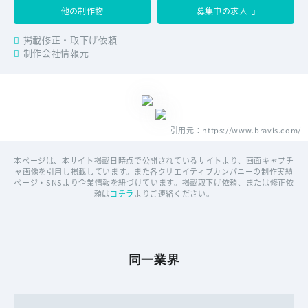
他の制作物
募集中の求人
掲載修正・取下げ依頼
制作会社情報元
引用元：https://www.bravis.com/
本ページは、本サイト掲載日時点で公開されているサイトより、画面キャプチ
ャ画像を引用し掲載しています。また各クリエイティブカンパニーの制作実績
ページ・SNSより企業情報を紐づけています。掲載取下げ依頼、または修正依
頼は
コチラ
よりご連絡ください。
同一業界