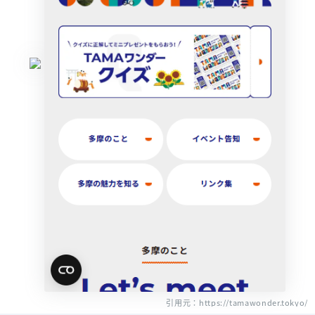
引用元：https://tamawonder.tokyo/