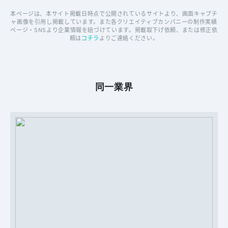
本ページは、本サイト掲載日時点で公開されているサイトより、画面キャプチ
ャ画像を引用し掲載しています。また各クリエイティブカンパニーの制作実績
ページ・SNSより企業情報を紐づけています。掲載取下げ依頼、または修正依
頼は
コチラ
よりご連絡ください。
同一業界