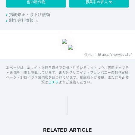
他の制作物
募集中の求人
掲載修正・取下げ依頼
制作会社情報元
引用元：https://showdot.jp/
本ページは、本サイト掲載日時点で公開されているサイトより、画面キャプチ
ャ画像を引用し掲載しています。また各クリエイティブカンパニーの制作実績
ページ・SNSより企業情報を紐づけています。掲載取下げ依頼、または修正依
頼は
コチラ
よりご連絡ください。
RELATED ARTICLE