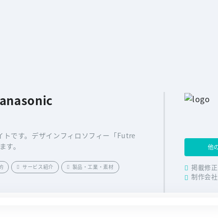
Panasonic
トです。デザインフィロソフィー「Futre
けます。
他
的
サービス紹介
製品・工業・素材
掲載修正
制作会社