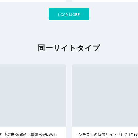
LOAD MORE
同一サイトタイプ
「週末探検家 – 雲海出現NAVI」
シチズンの特設サイト「LIGHT is 