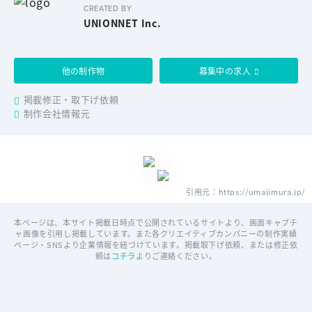
CREATED BY
UNIONNET Inc.
他の制作物
募集中の求人
掲載修正・取下げ依頼
制作会社情報元
引用元：https://umajimura.jp/
本ページは、本サイト掲載日時点で公開されているサイトより、画面キャプチ
ャ画像を引用し掲載しています。また各クリエイティブカンパニーの制作実績
ページ・SNSより企業情報を紐づけています。掲載取下げ依頼、または修正依
頼は
コチラ
よりご連絡ください。