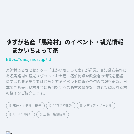
ゆずが名産「馬路村」のイベント・観光情報
｜まかいちょって家
https://umajimura.jp/
馬路村ふるさとセンター「まかいちょって家」が運営。高知県安芸郡に
ある馬路村の観光スポット・お土産・宿泊施設や飲食店の情報を網羅！
ゆずはじまる祭りをはじめとするイベント情報や今旬の情報も更新。日
本で最も美しい村連合にも加盟する馬路村の豊かな自然と笑顔溢れる村
の様子をご紹介します。
旅行・ホテル・観光
写真が印象的
メディア・ポータル
サービス紹介
店舗・施設紹介