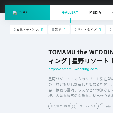
GALLERY
MEDIA
媒体・デバイス
業界
サイトタイプ
TOMAMU the WED
ィング | 星野リゾート
https://tomamu-wedding.com/
星野リゾートトマムのリゾート滞在型
の自然と対話し創造した聖なる空間「
会、絶景の雲海テラスなど北海道なら
様、大切な家族の素敵な思い出作りを
写真が印象的
ウェディング
店舗