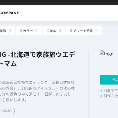
COMPANY
特徴
カラー
特集
アワード受賞
DING -北海道で家族旅ウエデ
 トマム
他
の北海道家族旅ウエディング。安藤忠雄設計
水の教会」。幻想的なアイスブルーの氷の教
掲載修正
ではの景色の中で過ごす一日が、おふたり
制作会社
お手伝いします。
・施設紹介