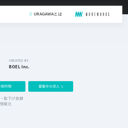
URAGAWAとは
CREATED BY
BOEL Inc.
の制作物
募集中の求人
・取下げ依頼
情報元