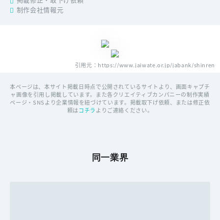
掲載修正・取下げ依頼
制作会社情報元
引用元：https://www.jaiwate.or.jp/jabank/shinren
本ページは、本サイト掲載日時点で公開されているサイトより、画面キャプチ
ャ画像を引用し掲載しています。また各クリエイティブカンパニーの制作実績
ページ・SNSより企業情報を紐づけています。掲載取下げ依頼、または修正依
頼は
コチラ
よりご連絡ください。
同一業界