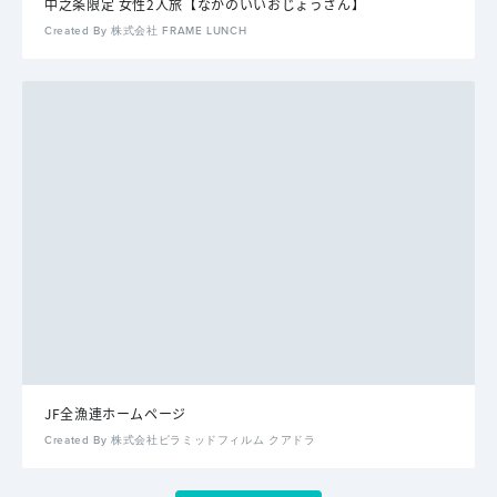
中之条限定 女性2人旅【なかのいいおじょうさん】
Created By 株式会社 FRAME LUNCH
JF全漁連ホームページ
Created By 株式会社ピラミッドフィルム クアドラ