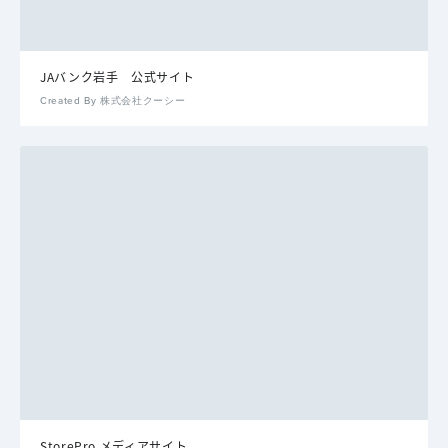
JAバンク岩手 公式サイト
Created By 株式会社クーシー
StorePro メディアサイト