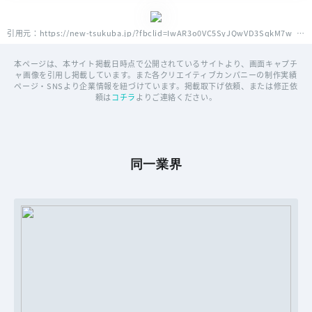
引用元：https://new-tsukuba.jp/?fbclid=IwAR3o0VC5SyJQwVD3SqkM7w_PvGaG1EP0qf8Mf8MCNTH8n868kbCqRM2jg_4
本ページは、本サイト掲載日時点で公開されているサイトより、画面キャプチ
ャ画像を引用し掲載しています。また各クリエイティブカンパニーの制作実績
ページ・SNSより企業情報を紐づけています。掲載取下げ依頼、または修正依
頼は
コチラ
よりご連絡ください。
同一業界