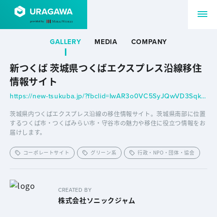
GALLERY
MEDIA
COMPANY
新つくば 茨城県つくばエクスプレス沿線移住
情報サイト
https://new-tsukuba.jp/?fbclid=IwAR3o0VC5SyJQwVD3SqkM7w_PvGaG1EP0qf8Mf8MCNTH8n868kbCqRM2jg_4
茨城県内つくばエクスプレス沿線の移住情報サイト。茨城県南部に位置
するつくば市・つくばみらい市・守谷市の魅力や移住に役立つ情報をお
届けします。
コーポレートサイト
グリーン系
行政・NPO・団体・協会
CREATED BY
株式会社ソニックジャム