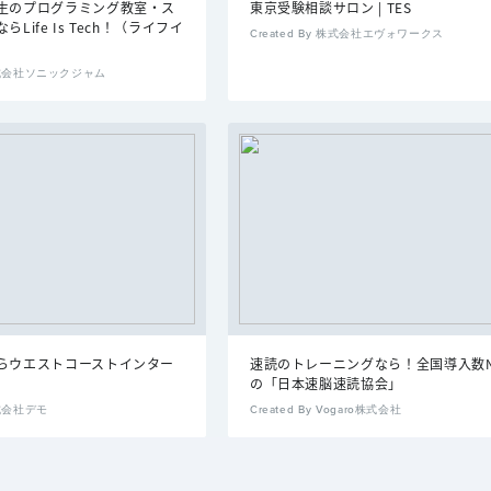
生のプログラミング教室・ス
東京受験相談サロン | TES
Life Is Tech！（ライフイ
Created By 株式会社エヴォワークス
y 株式会社ソニックジャム
らウエストコーストインター
速読のトレーニングなら！全国導入数N
の「日本速脳速読協会」
 株式会社デモ
Created By Vogaro株式会社