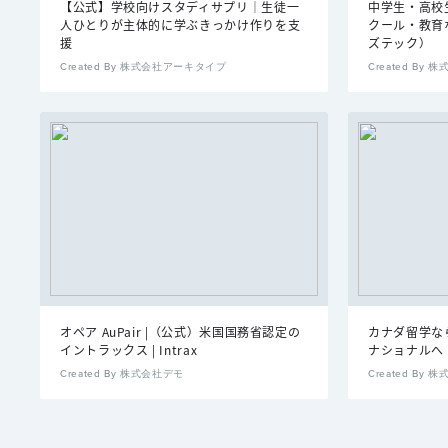
【公式】学校向けスタディサプリ｜生徒一
中学生・高校
人ひとりが主体的に学ぶきっかけ作りを支
クール・教育なら
援
ズテック）
Created By 株式会社アーキタイプ
Created B
オペア AuPair |（公式）米国国務省認定の
カナダ留学な
イントラックス | Intrax
ナショナルへ
Created By 株式会社デモ
Created By