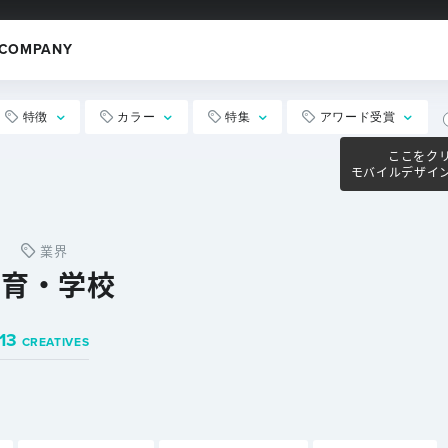
COMPANY
特徴
カラー
特集
アワード受賞
ここをク
モバイルデザイ
業界
教育・学校
13
CREATIVES