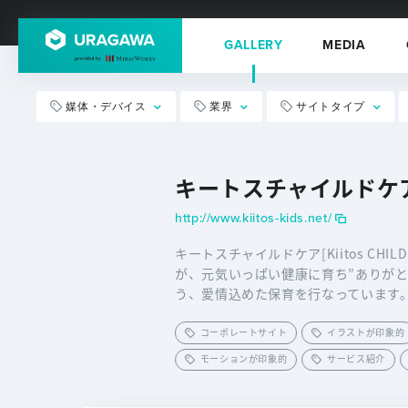
GALLERY
MEDIA
媒体・デバイス
業界
サイトタイプ
キートスチャイルドケア[Ki
http://www.kiitos-kids.net/
キートスチャイルドケア[Kiitos CH
が、元気いっぱい健康に育ち”ありが
う、愛情込めた保育を行なっています
コーポレートサイト
イラストが印象的
モーションが印象的
サービス紹介