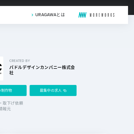
URAGAWAとは
CREATED BY
パドルデザインカンパニー株式会
社
の制作物
募集中の求人
・取下げ依頼
情報元