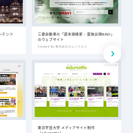
ンテンツ
三菱自動車の「週末探検家 – 雲海出現NAVI」
のウェブサイト
Created By 株式会社ホムンクルス
東京学芸大学 メディアサイト制作
（edumotto）