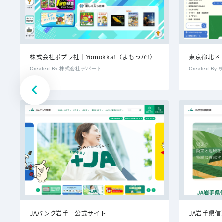
株式会社ポプラ社｜Yomokka!（よもっか!）
東京都北区
Created By 株式会社デパート
Created 
JAバンク岩手 公式サイト
JA岩手県