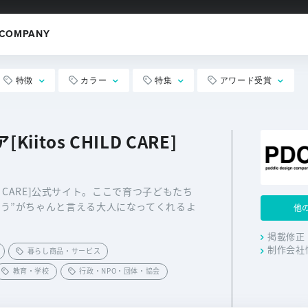
COMPANY
特徴
カラー
特集
アワード受賞
itos CHILD CARE]
ILD CARE]公式サイト。ここで育つ子どもたち
とう”がちゃんと言える大人になってくれるよ
他
。
掲載修正
制作会社
暮らし商品・サービス
教育・学校
行政・NPO・団体・協会