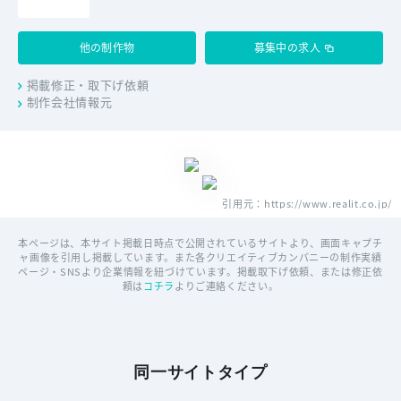
他の制作物
募集中の求人
掲載修正・取下げ依頼
制作会社情報元
引用元：https://www.realit.co.jp/
本ページは、本サイト掲載日時点で公開されているサイトより、画面キャプチ
ャ画像を引用し掲載しています。また各クリエイティブカンパニーの制作実績
ページ・SNSより企業情報を紐づけています。掲載取下げ依頼、または修正依
頼は
コチラ
よりご連絡ください。
同一サイトタイプ