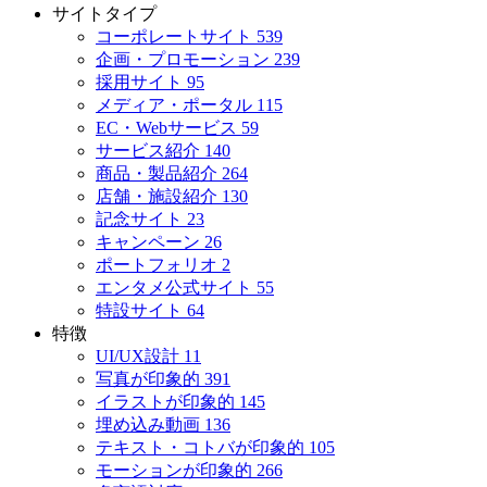
サイトタイプ
コーポレートサイト
539
企画・プロモーション
239
採用サイト
95
メディア・ポータル
115
EC・Webサービス
59
サービス紹介
140
商品・製品紹介
264
店舗・施設紹介
130
記念サイト
23
キャンペーン
26
ポートフォリオ
2
エンタメ公式サイト
55
特設サイト
64
特徴
UI/UX設計
11
写真が印象的
391
イラストが印象的
145
埋め込み動画
136
テキスト・コトバが印象的
105
モーションが印象的
266