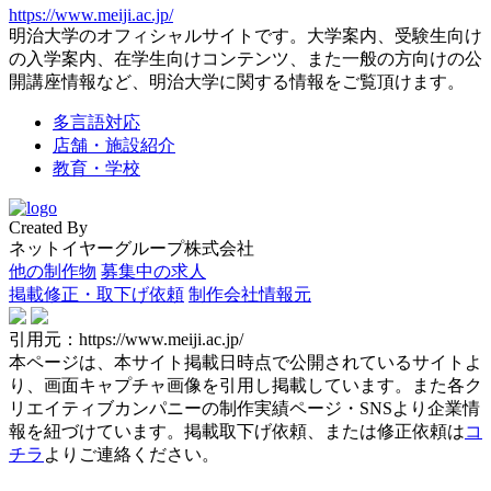
https://www.meiji.ac.jp/
明治大学のオフィシャルサイトです。大学案内、受験生向け
の入学案内、在学生向けコンテンツ、また一般の方向けの公
開講座情報など、明治大学に関する情報をご覧頂けます。
多言語対応
店舗・施設紹介
教育・学校
Created By
ネットイヤーグループ株式会社
他の制作物
募集中の求人
掲載修正・取下げ依頼
制作会社情報元
引用元：https://www.meiji.ac.jp/
本ページは、本サイト掲載日時点で公開されているサイトよ
り、画面キャプチャ画像を引用し掲載しています。また各ク
リエイティブカンパニーの制作実績ページ・SNSより企業情
報を紐づけています。掲載取下げ依頼、または修正依頼は
コ
チラ
よりご連絡ください。