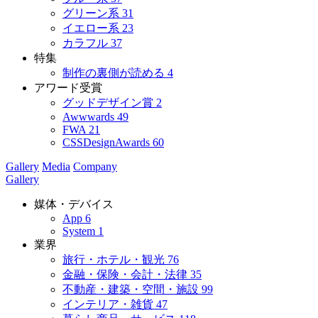
グリーン系
31
イエロー系
23
カラフル
37
特集
制作の裏側が読める
4
アワード受賞
グッドデザイン賞
2
Awwwards
49
FWA
21
CSSDesignAwards
60
Gallery
Media
Company
Gallery
媒体・デバイス
App
6
System
1
業界
旅行・ホテル・観光
76
金融・保険・会計・法律
35
不動産・建築・空間・施設
99
インテリア・雑貨
47