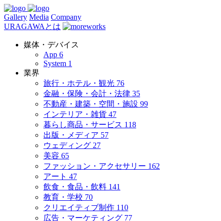
Gallery
Media
Company
URAGAWAとは
媒体・デバイス
App
6
System
1
業界
旅行・ホテル・観光
76
金融・保険・会計・法律
35
不動産・建築・空間・施設
99
インテリア・雑貨
47
暮らし商品・サービス
118
出版・メディア
57
ウェディング
27
美容
65
ファッション・アクセサリー
162
アート
47
飲食・食品・飲料
141
教育・学校
70
クリエイティブ制作
110
広告・マーケティング
77