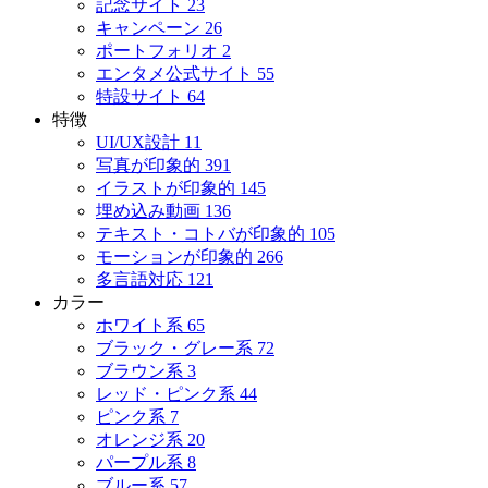
記念サイト
23
キャンペーン
26
ポートフォリオ
2
エンタメ公式サイト
55
特設サイト
64
特徴
UI/UX設計
11
写真が印象的
391
イラストが印象的
145
埋め込み動画
136
テキスト・コトバが印象的
105
モーションが印象的
266
多言語対応
121
カラー
ホワイト系
65
ブラック・グレー系
72
ブラウン系
3
レッド・ピンク系
44
ピンク系
7
オレンジ系
20
パープル系
8
ブルー系
57