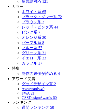
多言語対応
121
カラー
ホワイト系
65
ブラック・グレー系
72
ブラウン系
3
レッド・ピンク系
44
ピンク系
7
オレンジ系
20
パープル系
8
ブルー系
57
グリーン系
31
イエロー系
23
カラフル
37
特集
制作の裏側が読める
4
アワード受賞
グッドデザイン賞
2
Awwwards
49
FWA
21
CSSDesignAwards
60
ランキング
週間ランキング
50