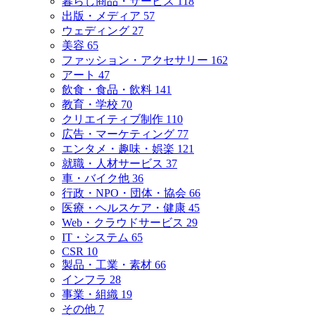
暮らし商品・サービス
118
出版・メディア
57
ウェディング
27
美容
65
ファッション・アクセサリー
162
アート
47
飲食・食品・飲料
141
教育・学校
70
クリエイティブ制作
110
広告・マーケティング
77
エンタメ・趣味・娯楽
121
就職・人材サービス
37
車・バイク他
36
行政・NPO・団体・協会
66
医療・ヘルスケア・健康
45
Web・クラウドサービス
29
IT・システム
65
CSR
10
製品・工業・素材
66
インフラ
28
事業・組織
19
その他
7