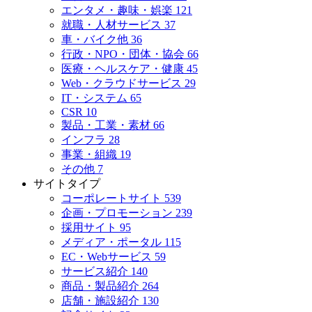
エンタメ・趣味・娯楽
121
就職・人材サービス
37
車・バイク他
36
行政・NPO・団体・協会
66
医療・ヘルスケア・健康
45
Web・クラウドサービス
29
IT・システム
65
CSR
10
製品・工業・素材
66
インフラ
28
事業・組織
19
その他
7
サイトタイプ
コーポレートサイト
539
企画・プロモーション
239
採用サイト
95
メディア・ポータル
115
EC・Webサービス
59
サービス紹介
140
商品・製品紹介
264
店舗・施設紹介
130