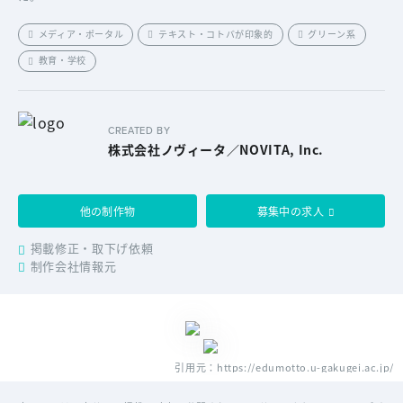
メディア・ポータル
テキスト・コトバが印象的
グリーン系
教育・学校
CREATED BY
株式会社ノヴィータ／NOVITA, Inc.
他の制作物
募集中の求人
掲載修正・取下げ依頼
制作会社情報元
引用元：https://edumotto.u-gakugei.ac.jp/