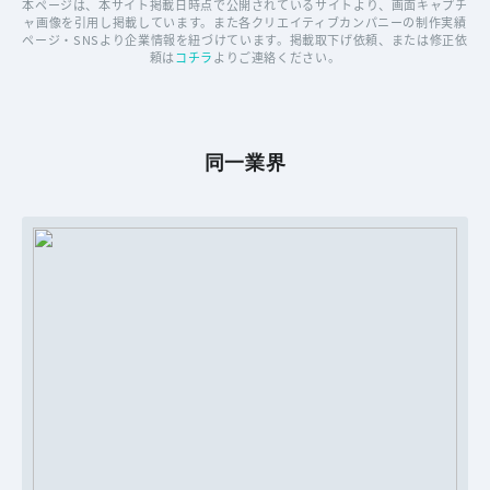
本ページは、本サイト掲載日時点で公開されているサイトより、画面キャプチ
ャ画像を引用し掲載しています。また各クリエイティブカンパニーの制作実績
ページ・SNSより企業情報を紐づけています。掲載取下げ依頼、または修正依
頼は
コチラ
よりご連絡ください。
同一業界