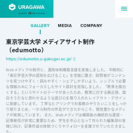
GALLERY
MEDIA
COMPANY
東京学芸大学 メディアサイト制作
（edumotto）
https://edumotto.u-gakugei.ac.jp/
Webメディアの制作と、運用体制構築支援を実施しました。 中期的に
「東京学芸大学の認知を広げること」を念頭に置き、訪問者がコンテン
ツを見つけやすく・読みやすく・シェアしやすいよう、シンプルで必要
な情報のみにフォーカスしたサイト設計を目指しました。「教育を面白
くする」というサイトのテーマがあったため、教育に対する親近感、面
白そうだなと思わせるような遊び心を取り入れたレイアウト・デザイン
に配慮しています。 丁寧なヒアリングでお客様のやりたいことをしっか
り取りまとめ、一から制作の伴走ができたからこそ、個性豊かなメディ
アが実現しています。 また、Webメディアは構築後の継続的な運営・
記事発信が非常に重要なため、学生を中心となって作られた編集部の皆
様に向け、記事作成の体制づくりやフォローを支援させていただきまし
た。