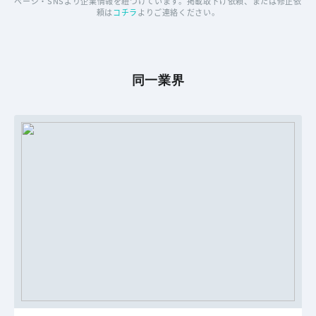
ページ・SNSより企業情報を紐づけています。掲載取下げ依頼、または修正依
頼は
コチラ
よりご連絡ください。
同一業界