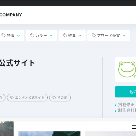
COMPANY
特徴
カラー
特集
アワード受賞
A 公式サイト
他
的
エンタメ公式サイト
その他
掲載修正
制作会社