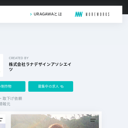
URAGAWAとは
CREATED BY
株式会社ラナデザインアソシエイ
ツ
の制作物
募集中の求人
・取下げ依頼
情報元