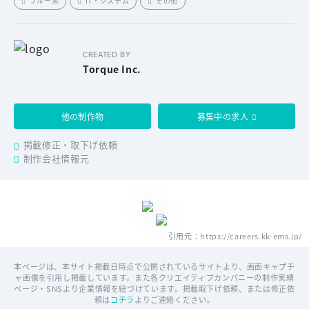
ブルー系
IT・システム
その他
CREATED BY
Torque Inc.
他の制作物
募集中の求人
掲載修正・取下げ依頼
制作会社情報元
引用元：https://careers.kk-ems.jp/
本ページは、本サイト掲載日時点で公開されているサイトより、画面キャプチ
ャ画像を引用し掲載しています。また各クリエイティブカンパニーの制作実績
ページ・SNSより企業情報を紐づけています。掲載取下げ依頼、または修正依
頼は
コチラ
よりご連絡ください。