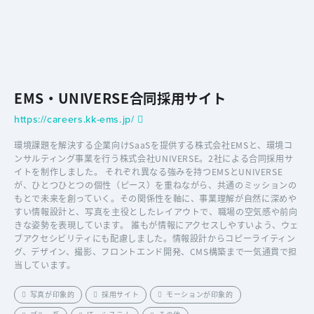
EMS・UNIVERSE合同採用サイト
https://careers.kk-ems.jp/
環境課題を解決する企業向けSaaSを提供する株式会社EMSと、環境コ
ンサルティング事業を行う株式会社UNIVERSE。2社による合同採用サ
イトを制作しました。 それぞれ異なる強みを持つEMSとUNIVERSE
が、ひとつひとつの個性（ピース）を重ねながら、共通のミッションの
もとで未来を創っていく。その関係性を軸に、事業理解が自然に深めや
すい情報設計と、写真を主役としたレイアウトで、職場の空気感や前向
きな姿勢を表現しています。 誰もが情報にアクセスしやすいよう、ウェ
ブアクセシビリティにも配慮しました。情報設計からコピーライティン
グ、デザイン、撮影、フロントエンド開発、CMS構築まで一気通貫で担
当しています。
写真が印象的
採用サイト
モーションが印象的