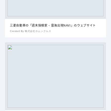
三菱自動車の「週末探検家 – 雲海出現NAVI」のウェブサイト
Created By 株式会社ホムンクルス