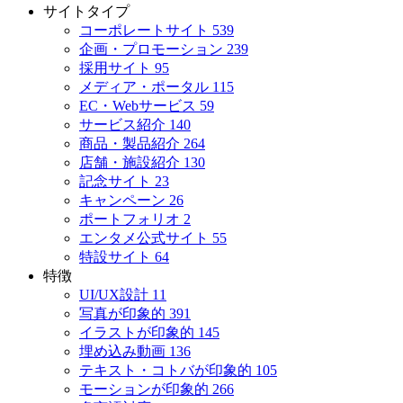
サイトタイプ
コーポレートサイト
539
企画・プロモーション
239
採用サイト
95
メディア・ポータル
115
EC・Webサービス
59
サービス紹介
140
商品・製品紹介
264
店舗・施設紹介
130
記念サイト
23
キャンペーン
26
ポートフォリオ
2
エンタメ公式サイト
55
特設サイト
64
特徴
UI/UX設計
11
写真が印象的
391
イラストが印象的
145
埋め込み動画
136
テキスト・コトバが印象的
105
モーションが印象的
266