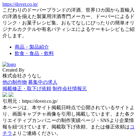
https://dover.co.jp/
こだわりのドーバーブランドの洋酒、世界13カ国から直輸入
の洋酒を揃えた製菓用洋酒専門メーカー、ドーバーによるド
リンク・お菓子レシピ集。おもてなしにぴったりの簡単オリ
ジナルカクテルや有名パティシエによるケーキレシピもご紹
介します。
商品・製品紹介
飲食・食品・飲料
Created By
株式会社さうなし
他の制作物
募集中の求人
掲載修正・取下げ依頼
制作会社情報元
引用元：https://dover.co.jp/
本ページは、本サイト掲載日時点で公開されているサイトよ
り、画面キャプチャ画像を引用し掲載しています。また各ク
リエイティブカンパニーの制作実績ページ・SNSより企業情
報を紐づけています。掲載取下げ依頼、または修正依頼は
コ
チラ
よりご連絡ください。