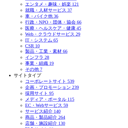
エンタメ・趣味・娯楽
121
就職・人材サービス
37
車・バイク他
36
行政・NPO・団体・協会
66
医療・ヘルスケア・健康
45
Web・クラウドサービス
29
IT・システム
65
CSR
10
製品・工業・素材
66
インフラ
28
事業・組織
19
その他
7
サイトタイプ
コーポレートサイト
539
企画・プロモーション
239
採用サイト
95
メディア・ポータル
115
EC・Webサービス
59
サービス紹介
140
商品・製品紹介
264
店舗・施設紹介
130