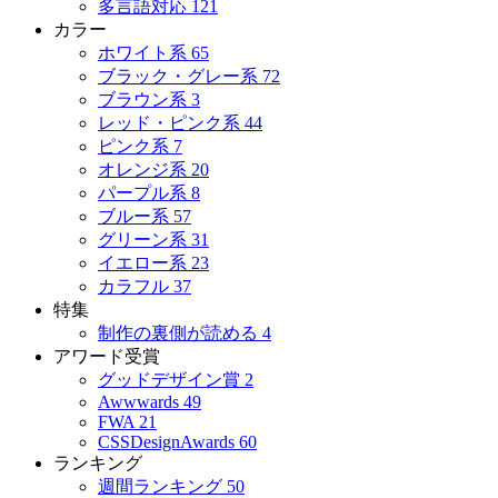
多言語対応
121
カラー
ホワイト系
65
ブラック・グレー系
72
ブラウン系
3
レッド・ピンク系
44
ピンク系
7
オレンジ系
20
パープル系
8
ブルー系
57
グリーン系
31
イエロー系
23
カラフル
37
特集
制作の裏側が読める
4
アワード受賞
グッドデザイン賞
2
Awwwards
49
FWA
21
CSSDesignAwards
60
ランキング
週間ランキング
50