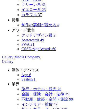
グリーン系
31
イエロー系
23
カラフル
37
特集
制作の裏側が読める
4
アワード受賞
グッドデザイン賞
2
Awwwards
49
FWA
21
CSSDesignAwards
60
Gallery
Media
Company
Gallery
媒体・デバイス
App
6
System
1
業界
旅行・ホテル・観光
76
金融・保険・会計・法律
35
不動産・建築・空間・施設
99
インテリア・雑貨
47