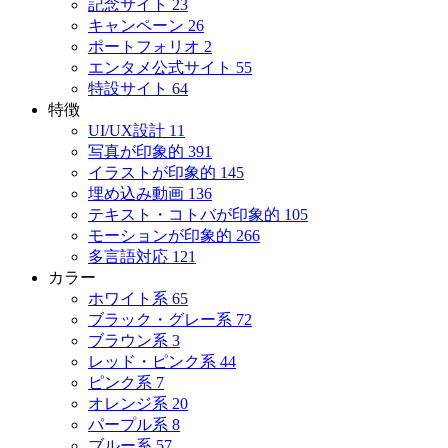
記念サイト
23
キャンペーン
26
ポートフォリオ
2
エンタメ公式サイト
55
特設サイト
64
特徴
UI/UX設計
11
写真が印象的
391
イラストが印象的
145
埋め込み動画
136
テキスト・コトバが印象的
105
モーションが印象的
266
多言語対応
121
カラー
ホワイト系
65
ブラック・グレー系
72
ブラウン系
3
レッド・ピンク系
44
ピンク系
7
オレンジ系
20
パープル系
8
ブルー系
57