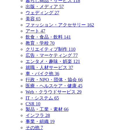
暮らし商品・サービス
118
出版・メディア
57
ウェディング
27
美容
65
ファッション・アクセサリー
162
アート
47
飲食・食品・飲料
141
教育・学校
70
クリエイティブ制作
110
広告・マーケティング
77
エンタメ・趣味・娯楽
121
就職・人材サービス
37
車・バイク他
36
行政・NPO・団体・協会
66
医療・ヘルスケア・健康
45
Web・クラウドサービス
29
IT・システム
65
CSR
10
製品・工業・素材
66
インフラ
28
事業・組織
19
その他
7