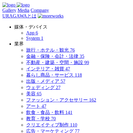
Gallery
Media
Company
URAGAWAとは
媒体・デバイス
App
6
System
1
業界
旅行・ホテル・観光
76
金融・保険・会計・法律
35
不動産・建築・空間・施設
99
インテリア・雑貨
47
暮らし商品・サービス
118
出版・メディア
57
ウェディング
27
美容
65
ファッション・アクセサリー
162
アート
47
飲食・食品・飲料
141
教育・学校
70
クリエイティブ制作
110
広告・マーケティング
77