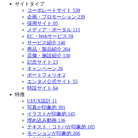
サイトタイプ
コーポレートサイト
539
企画・プロモーション
239
採用サイト
95
メディア・ポータル
115
EC・Webサービス
59
サービス紹介
140
商品・製品紹介
264
店舗・施設紹介
130
記念サイト
23
キャンペーン
26
ポートフォリオ
2
エンタメ公式サイト
55
特設サイト
64
特徴
UI/UX設計
11
写真が印象的
391
イラストが印象的
145
埋め込み動画
136
テキスト・コトバが印象的
105
モーションが印象的
266