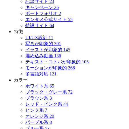
記念サイト
23
キャンペーン
26
ポートフォリオ
2
エンタメ公式サイト
55
特設サイト
64
特徴
UI/UX設計
11
写真が印象的
391
イラストが印象的
145
埋め込み動画
136
テキスト・コトバが印象的
105
モーションが印象的
266
多言語対応
121
カラー
ホワイト系
65
ブラック・グレー系
72
ブラウン系
3
レッド・ピンク系
44
ピンク系
7
オレンジ系
20
パープル系
8
ブルー系
57