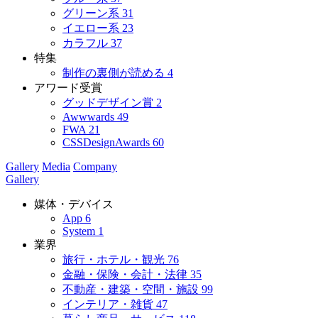
グリーン系
31
イエロー系
23
カラフル
37
特集
制作の裏側が読める
4
アワード受賞
グッドデザイン賞
2
Awwwards
49
FWA
21
CSSDesignAwards
60
Gallery
Media
Company
Gallery
媒体・デバイス
App
6
System
1
業界
旅行・ホテル・観光
76
金融・保険・会計・法律
35
不動産・建築・空間・施設
99
インテリア・雑貨
47