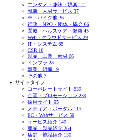
エンタメ・趣味・娯楽
121
就職・人材サービス
37
車・バイク他
36
行政・NPO・団体・協会
66
医療・ヘルスケア・健康
45
Web・クラウドサービス
29
IT・システム
65
CSR
10
製品・工業・素材
66
インフラ
28
事業・組織
19
その他
7
サイトタイプ
コーポレートサイト
539
企画・プロモーション
239
採用サイト
95
メディア・ポータル
115
EC・Webサービス
59
サービス紹介
140
商品・製品紹介
264
店舗・施設紹介
130