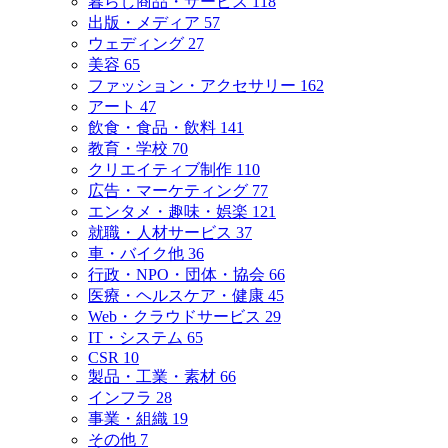
暮らし商品・サービス
118
出版・メディア
57
ウェディング
27
美容
65
ファッション・アクセサリー
162
アート
47
飲食・食品・飲料
141
教育・学校
70
クリエイティブ制作
110
広告・マーケティング
77
エンタメ・趣味・娯楽
121
就職・人材サービス
37
車・バイク他
36
行政・NPO・団体・協会
66
医療・ヘルスケア・健康
45
Web・クラウドサービス
29
IT・システム
65
CSR
10
製品・工業・素材
66
インフラ
28
事業・組織
19
その他
7