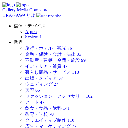
Gallery
Media
Company
URAGAWAとは
媒体・デバイス
App
6
System
1
業界
旅行・ホテル・観光
76
金融・保険・会計・法律
35
不動産・建築・空間・施設
99
インテリア・雑貨
47
暮らし商品・サービス
118
出版・メディア
57
ウェディング
27
美容
65
ファッション・アクセサリー
162
アート
47
飲食・食品・飲料
141
教育・学校
70
クリエイティブ制作
110
広告・マーケティング
77