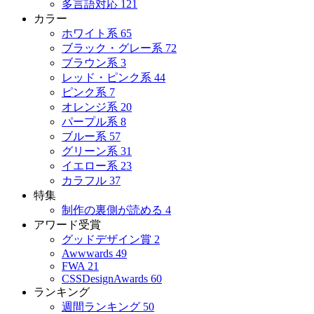
多言語対応
121
カラー
ホワイト系
65
ブラック・グレー系
72
ブラウン系
3
レッド・ピンク系
44
ピンク系
7
オレンジ系
20
パープル系
8
ブルー系
57
グリーン系
31
イエロー系
23
カラフル
37
特集
制作の裏側が読める
4
アワード受賞
グッドデザイン賞
2
Awwwards
49
FWA
21
CSSDesignAwards
60
ランキング
週間ランキング
50