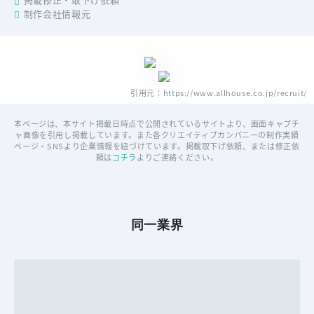
掲載修正・取下げ依頼
制作会社情報元
引用元：https://www.allhouse.co.jp/recruit/
本ページは、本サイト掲載日時点で公開されているサイトより、画面キャプチ
ャ画像を引用し掲載しています。また各クリエイティブカンパニーの制作実績
ページ・SNSより企業情報を紐づけています。掲載取下げ依頼、または修正依
頼は
コチラ
よりご連絡ください。
同一業界