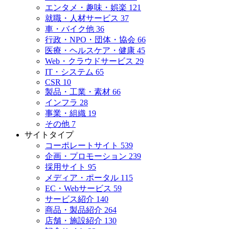
エンタメ・趣味・娯楽
121
就職・人材サービス
37
車・バイク他
36
行政・NPO・団体・協会
66
医療・ヘルスケア・健康
45
Web・クラウドサービス
29
IT・システム
65
CSR
10
製品・工業・素材
66
インフラ
28
事業・組織
19
その他
7
サイトタイプ
コーポレートサイト
539
企画・プロモーション
239
採用サイト
95
メディア・ポータル
115
EC・Webサービス
59
サービス紹介
140
商品・製品紹介
264
店舗・施設紹介
130