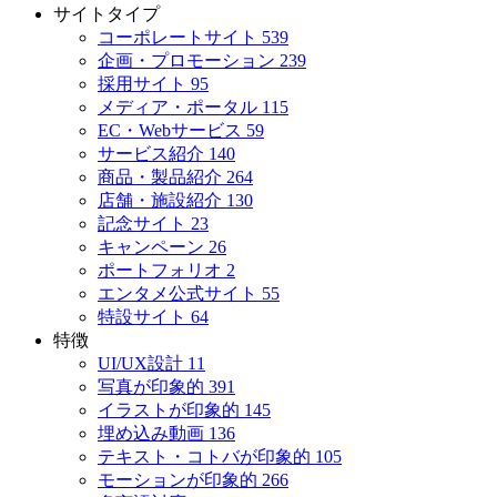
サイトタイプ
コーポレートサイト
539
企画・プロモーション
239
採用サイト
95
メディア・ポータル
115
EC・Webサービス
59
サービス紹介
140
商品・製品紹介
264
店舗・施設紹介
130
記念サイト
23
キャンペーン
26
ポートフォリオ
2
エンタメ公式サイト
55
特設サイト
64
特徴
UI/UX設計
11
写真が印象的
391
イラストが印象的
145
埋め込み動画
136
テキスト・コトバが印象的
105
モーションが印象的
266