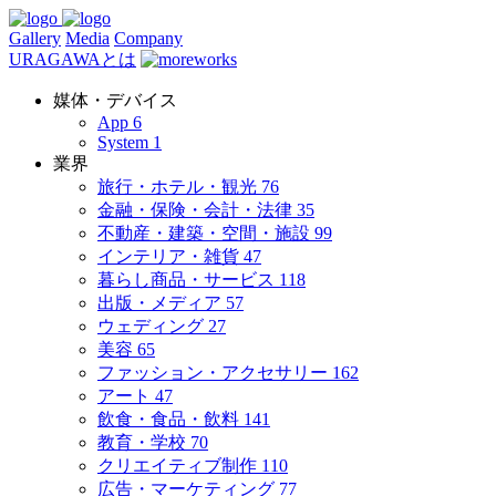
Gallery
Media
Company
URAGAWAとは
媒体・デバイス
App
6
System
1
業界
旅行・ホテル・観光
76
金融・保険・会計・法律
35
不動産・建築・空間・施設
99
インテリア・雑貨
47
暮らし商品・サービス
118
出版・メディア
57
ウェディング
27
美容
65
ファッション・アクセサリー
162
アート
47
飲食・食品・飲料
141
教育・学校
70
クリエイティブ制作
110
広告・マーケティング
77