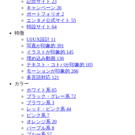
記念サイト
23
キャンペーン
26
ポートフォリオ
2
エンタメ公式サイト
55
特設サイト
64
特徴
UI/UX設計
11
写真が印象的
391
イラストが印象的
145
埋め込み動画
136
テキスト・コトバが印象的
105
モーションが印象的
266
多言語対応
121
カラー
ホワイト系
65
ブラック・グレー系
72
ブラウン系
3
レッド・ピンク系
44
ピンク系
7
オレンジ系
20
パープル系
8
ブルー系
57