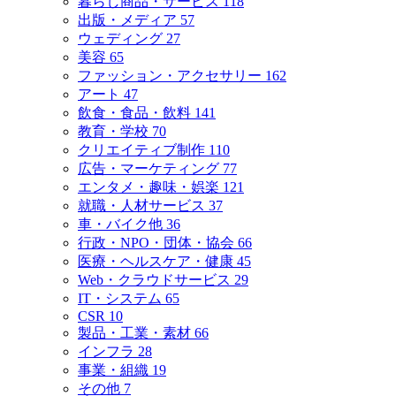
暮らし商品・サービス
118
出版・メディア
57
ウェディング
27
美容
65
ファッション・アクセサリー
162
アート
47
飲食・食品・飲料
141
教育・学校
70
クリエイティブ制作
110
広告・マーケティング
77
エンタメ・趣味・娯楽
121
就職・人材サービス
37
車・バイク他
36
行政・NPO・団体・協会
66
医療・ヘルスケア・健康
45
Web・クラウドサービス
29
IT・システム
65
CSR
10
製品・工業・素材
66
インフラ
28
事業・組織
19
その他
7