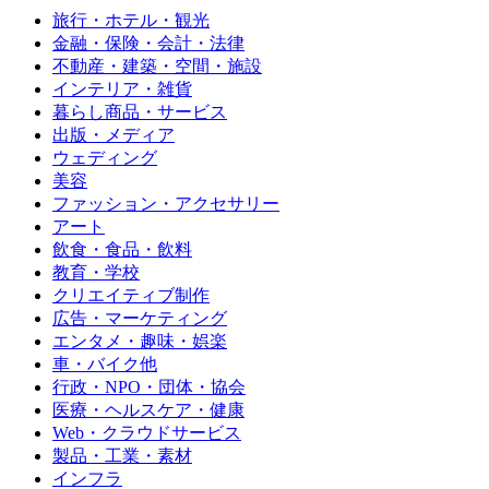
旅行・ホテル・観光
金融・保険・会計・法律
不動産・建築・空間・施設
インテリア・雑貨
暮らし商品・サービス
出版・メディア
ウェディング
美容
ファッション・アクセサリー
アート
飲食・食品・飲料
教育・学校
クリエイティブ制作
広告・マーケティング
エンタメ・趣味・娯楽
車・バイク他
行政・NPO・団体・協会
医療・ヘルスケア・健康
Web・クラウドサービス
製品・工業・素材
インフラ