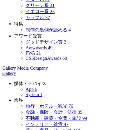
グリーン系
31
イエロー系
23
カラフル
37
特集
制作の裏側が読める
4
アワード受賞
グッドデザイン賞
2
Awwwards
49
FWA
21
CSSDesignAwards
60
Gallery
Media
Company
Gallery
媒体・デバイス
App
6
System
1
業界
旅行・ホテル・観光
76
金融・保険・会計・法律
35
不動産・建築・空間・施設
99
インテリア・雑貨
47