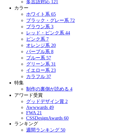
多言語対応
121
カラー
ホワイト系
65
ブラック・グレー系
72
ブラウン系
3
レッド・ピンク系
44
ピンク系
7
オレンジ系
20
パープル系
8
ブルー系
57
グリーン系
31
イエロー系
23
カラフル
37
特集
制作の裏側が読める
4
アワード受賞
グッドデザイン賞
2
Awwwards
49
FWA
21
CSSDesignAwards
60
ランキング
週間ランキング
50