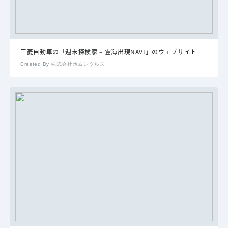
三菱自動車の「週末探検家 – 雲海出現NAVI」のウェブサイト
Created By 株式会社ホムンクルス