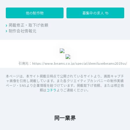
他の制作物
募集中の求人
掲載修正・取下げ依頼
制作会社情報元
引用元：https://www.beams.co.jp/special/demiluxebeams2019ss/
本ページは、本サイト掲載日時点で公開されているサイトより、画面キャプチ
ャ画像を引用し掲載しています。また各クリエイティブカンパニーの制作実績
ページ・SNSより企業情報を紐づけています。掲載取下げ依頼、または修正依
頼は
コチラ
よりご連絡ください。
同一業界