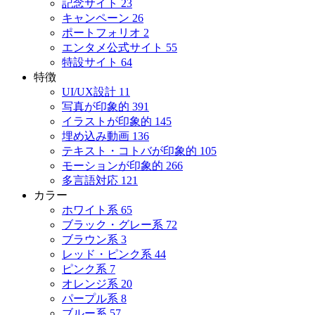
記念サイト
23
キャンペーン
26
ポートフォリオ
2
エンタメ公式サイト
55
特設サイト
64
特徴
UI/UX設計
11
写真が印象的
391
イラストが印象的
145
埋め込み動画
136
テキスト・コトバが印象的
105
モーションが印象的
266
多言語対応
121
カラー
ホワイト系
65
ブラック・グレー系
72
ブラウン系
3
レッド・ピンク系
44
ピンク系
7
オレンジ系
20
パープル系
8
ブルー系
57