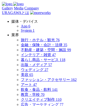
Gallery
Media
Company
URAGAWAとは
媒体・デバイス
App
6
System
1
業界
旅行・ホテル・観光
76
金融・保険・会計・法律
35
不動産・建築・空間・施設
99
インテリア・雑貨
47
暮らし商品・サービス
118
出版・メディア
57
ウェディング
27
美容
65
ファッション・アクセサリー
162
アート
47
飲食・食品・飲料
141
教育・学校
70
クリエイティブ制作
110
広告・マーケティング
77