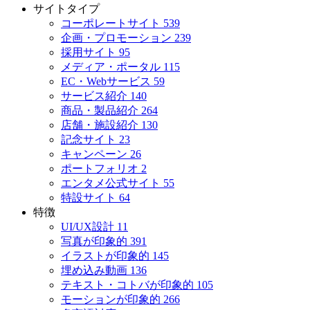
サイトタイプ
コーポレートサイト
539
企画・プロモーション
239
採用サイト
95
メディア・ポータル
115
EC・Webサービス
59
サービス紹介
140
商品・製品紹介
264
店舗・施設紹介
130
記念サイト
23
キャンペーン
26
ポートフォリオ
2
エンタメ公式サイト
55
特設サイト
64
特徴
UI/UX設計
11
写真が印象的
391
イラストが印象的
145
埋め込み動画
136
テキスト・コトバが印象的
105
モーションが印象的
266