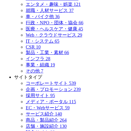
エンタメ・趣味・娯楽
121
就職・人材サービス
37
車・バイク他
36
行政・NPO・団体・協会
66
医療・ヘルスケア・健康
45
Web・クラウドサービス
29
IT・システム
65
CSR
10
製品・工業・素材
66
インフラ
28
事業・組織
19
その他
7
サイトタイプ
コーポレートサイト
539
企画・プロモーション
239
採用サイト
95
メディア・ポータル
115
EC・Webサービス
59
サービス紹介
140
商品・製品紹介
264
店舗・施設紹介
130