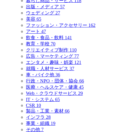
暮らし商品・サービス
118
出版・メディア
57
ウェディング
27
美容
65
ファッション・アクセサリー
162
アート
47
飲食・食品・飲料
141
教育・学校
70
クリエイティブ制作
110
広告・マーケティング
77
エンタメ・趣味・娯楽
121
就職・人材サービス
37
車・バイク他
36
行政・NPO・団体・協会
66
医療・ヘルスケア・健康
45
Web・クラウドサービス
29
IT・システム
65
CSR
10
製品・工業・素材
66
インフラ
28
事業・組織
19
その他
7