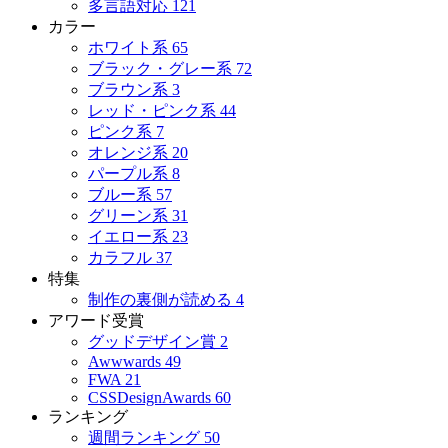
多言語対応
121
カラー
ホワイト系
65
ブラック・グレー系
72
ブラウン系
3
レッド・ピンク系
44
ピンク系
7
オレンジ系
20
パープル系
8
ブルー系
57
グリーン系
31
イエロー系
23
カラフル
37
特集
制作の裏側が読める
4
アワード受賞
グッドデザイン賞
2
Awwwards
49
FWA
21
CSSDesignAwards
60
ランキング
週間ランキング
50