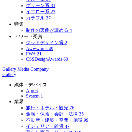
グリーン系
31
イエロー系
23
カラフル
37
特集
制作の裏側が読める
4
アワード受賞
グッドデザイン賞
2
Awwwards
49
FWA
21
CSSDesignAwards
60
Gallery
Media
Company
Gallery
媒体・デバイス
App
6
System
1
業界
旅行・ホテル・観光
76
金融・保険・会計・法律
35
不動産・建築・空間・施設
99
インテリア・雑貨
47