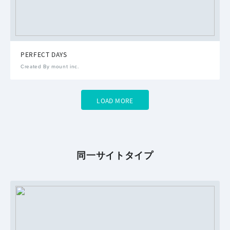
PERFECT DAYS
Created By mount inc.
LOAD MORE
同一サイトタイプ