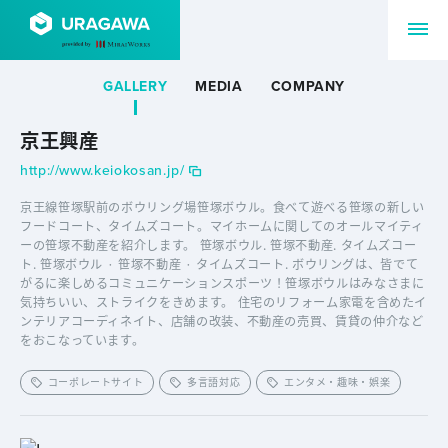
GALLERY
MEDIA
COMPANY
京王興産
http://www.keiokosan.jp/
京王線笹塚駅前のボウリング場笹塚ボウル。食べて遊べる笹塚の新しい
フードコート、タイムズコート。マイホームに関してのオールマイティ
ーの笹塚不動産を紹介します。 笹塚ボウル. 笹塚不動産. タイムズコー
ト. 笹塚ボウル · 笹塚不動産 · タイムズコート. ボウリングは、皆でて
がるに楽しめるコミュニケーションスポーツ！笹塚ボウルはみなさまに
気持ちいい、ストライクをきめます。 住宅のリフォーム家電を含めたイ
ンテリアコーディネイト、店舗の改装、不動産の売買、賃貸の仲介など
をおこなっています。
コーポレートサイト
多言語対応
エンタメ・趣味・娯楽