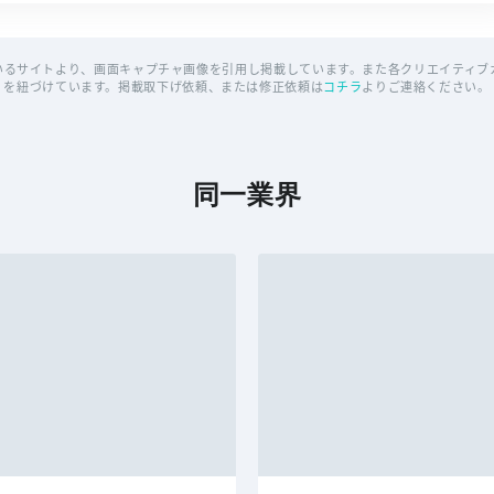
いるサイトより、画面キャプチャ画像を引用し掲載しています。また各クリエイティブカ
を紐づけています。掲載取下げ依頼、または修正依頼は
コチラ
よりご連絡ください。
同一業界