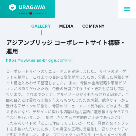
GALLERY
MEDIA
COMPANY
アジアンブリッジ コーポレートサイト構築・
運用
https://www.asian-bridge.com/
コーポレートサイトのリニューアルを実施しました。 サイトのターゲ
ットを整理し、これまでの目的と変化が生じたため、分散した情報をサ
イト構造とあわせて整理しました。 また、今後の企業戦略や事業ビジ
ョンがおありだったため、今後の展開に伴うサイト更新も意識し設計し
ています。 これまでのビジュアルイメージからもたらされる印象が、今
回の目的とは異なる印象を与えるものだったため刷新。競合サイトから
受けるデザインの印象と、今回のリニューアルで具体的にどのように変
えるのかなど、デザインに関わる内容は極力言語に置き換えながらすり
合わせを行いました。 制作したい内容や方向性が明確であったこと、
また参考サイトの「どこに注目してほしいか」など、具体的なインプッ
トを多数いただいたため、その意図を正確に言語化し、高いクオリティ
で形にできました。 また、プロジェクトの目的やゴールイメージを初