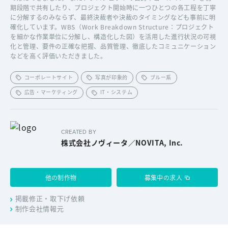
期段階で共有したり、プロジェクト開始時に一つひとつの各工程を丁寧
に分解するのみならず、最終決裁者や決裁のタイミングなども事前に明
確化しています。WBS（Work Breakdown Structure：プロジェクト
を細かな作業単位に分解し、構造化した図）を活用した進行状況の可視
化と管理、要件の正確な把握、品質管理、徹底したコミュニケーション
などを高く評価いただきました。
コーポレートサイト
写真が印象的
ブルー系
広告・マーケティング
IT・システム
CREATED BY
株式会社ノヴィータ／NOVITA, Inc.
他の制作物
募集中の求人
掲載修正・取下げ依頼
制作会社情報元