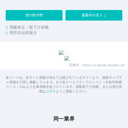
他の制作物
募集中の求人
掲載修正・取下げ依頼
制作会社情報元
引用元：https://coelog.chuden.jp/
本ページは、本サイト掲載日時点で公開されているサイトより、画面キャプチ
ャ画像を引用し掲載しています。また各クリエイティブカンパニーの制作実績
ページ・SNSより企業情報を紐づけています。掲載取下げ依頼、または修正依
頼は
コチラ
よりご連絡ください。
同一業界