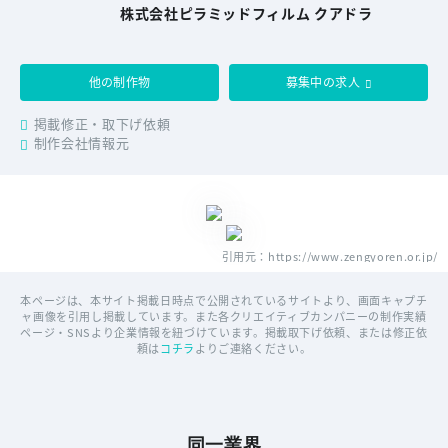
株式会社ピラミッドフィルム クアドラ
他の制作物
募集中の求人
掲載修正・取下げ依頼
制作会社情報元
引用元：https://www.zengyoren.or.jp/
本ページは、本サイト掲載日時点で公開されているサイトより、画面キャプチ
ャ画像を引用し掲載しています。また各クリエイティブカンパニーの制作実績
ページ・SNSより企業情報を紐づけています。掲載取下げ依頼、または修正依
頼は
コチラ
よりご連絡ください。
同一業界