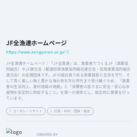
JF全漁連ホームページ
https://www.zengyoren.or.jp/
JF全漁連ホームページ｜「JF全漁連」は、漁業者でつくるJF（漁業協
同組合）やJF連合会（都道府県漁業協同組合連合会・信用漁業協同組合
連合会）の全国団体です。JFの組合員である漁業経営と生活を守り、そ
して青く美しい海と豊かな海の幸を次の世代まで受け継ぐため、「漁業
者の生活向上、漁村地域の発展」と「消費者の皆さまに安全・安心な水
産物を安定的に供給すること」を第一の使命とし、総合的に事業を行っ
ています。
コーポレートサイト
行政・NPO・団体・協会
CREATED BY