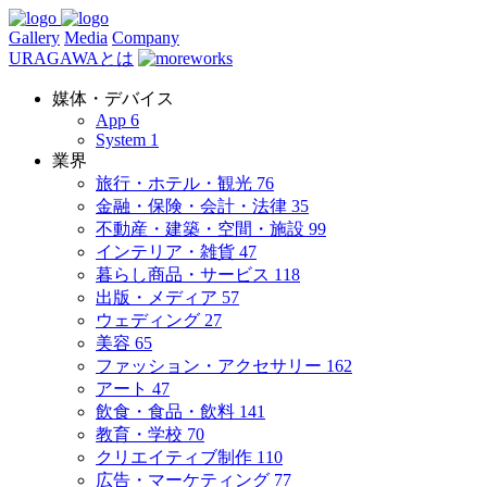
Gallery
Media
Company
URAGAWAとは
媒体・デバイス
App
6
System
1
業界
旅行・ホテル・観光
76
金融・保険・会計・法律
35
不動産・建築・空間・施設
99
インテリア・雑貨
47
暮らし商品・サービス
118
出版・メディア
57
ウェディング
27
美容
65
ファッション・アクセサリー
162
アート
47
飲食・食品・飲料
141
教育・学校
70
クリエイティブ制作
110
広告・マーケティング
77