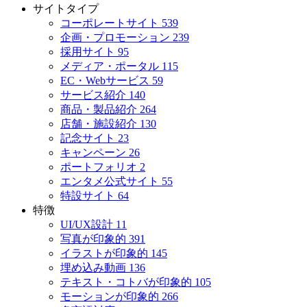
サイトタイプ
コーポレートサイト
539
企画・プロモーション
239
採用サイト
95
メディア・ポータル
115
EC・Webサービス
59
サービス紹介
140
商品・製品紹介
264
店舗・施設紹介
130
記念サイト
23
キャンペーン
26
ポートフォリオ
2
エンタメ公式サイト
55
特設サイト
64
特徴
UI/UX設計
11
写真が印象的
391
イラストが印象的
145
埋め込み動画
136
テキスト・コトバが印象的
105
モーションが印象的
266