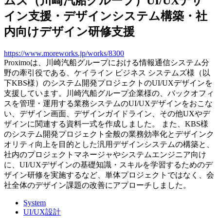
ムズ（川崎汽船グループ）UI/UXデザ
イン支援・デザインシステム構築・社
内向けデザイン研修支援
https://www.moreworks.jp/works/8300
Proximoは、川崎汽船グループにおける情報通信システム分
野の牽引役である、ケイライン ビジネス システムズ様（以
下KBS様）のシステム開発プロジェクトのUI/UXデザインを
支援しています。川崎汽船グループ企業様の、バックオフィ
スを管理・運用する業務システムのUI/UXデザインをおこな
い、デザイン画面、デザインガイドライン、その他UXやデ
ザインに関連する資料一式を作成しました。 また、KBS様
のシステム開発プロジェクト全般の業務効率化とデザインク
オリティ向上を目的とした汎用デザインシステムの構築と、
社内のプロジェクトマネージャやシステムエンジニア向け
に、UI/UXデザインの基礎知識・スキルを学習するためのデ
ザイン研修を実施するなど、単体プロジェクトではなく、会
社全体のデザイン課題の改善にアプローチしました。
System
UI/UX設計