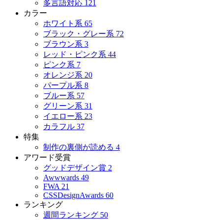
多言語対応
121
カラー
ホワイト系
65
ブラック・グレー系
72
ブラウン系
3
レッド・ピンク系
44
ピンク系
7
オレンジ系
20
パープル系
8
ブルー系
57
グリーン系
31
イエロー系
23
カラフル
37
特集
制作の裏側が読める
4
アワード受賞
グッドデザイン賞
2
Awwwards
49
FWA
21
CSSDesignAwards
60
ランキング
週間ランキング
50