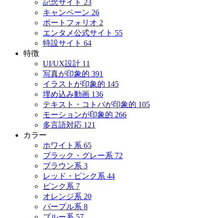
記念サイト
23
キャンペーン
26
ポートフォリオ
2
エンタメ公式サイト
55
特設サイト
64
特徴
UI/UX設計
11
写真が印象的
391
イラストが印象的
145
埋め込み動画
136
テキスト・コトバが印象的
105
モーションが印象的
266
多言語対応
121
カラー
ホワイト系
65
ブラック・グレー系
72
ブラウン系
3
レッド・ピンク系
44
ピンク系
7
オレンジ系
20
パープル系
8
ブルー系
57