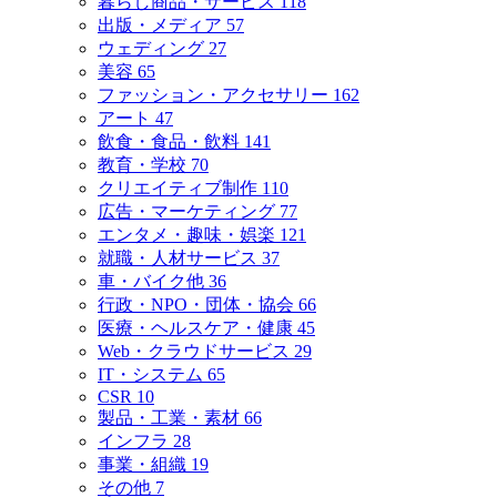
暮らし商品・サービス
118
出版・メディア
57
ウェディング
27
美容
65
ファッション・アクセサリー
162
アート
47
飲食・食品・飲料
141
教育・学校
70
クリエイティブ制作
110
広告・マーケティング
77
エンタメ・趣味・娯楽
121
就職・人材サービス
37
車・バイク他
36
行政・NPO・団体・協会
66
医療・ヘルスケア・健康
45
Web・クラウドサービス
29
IT・システム
65
CSR
10
製品・工業・素材
66
インフラ
28
事業・組織
19
その他
7