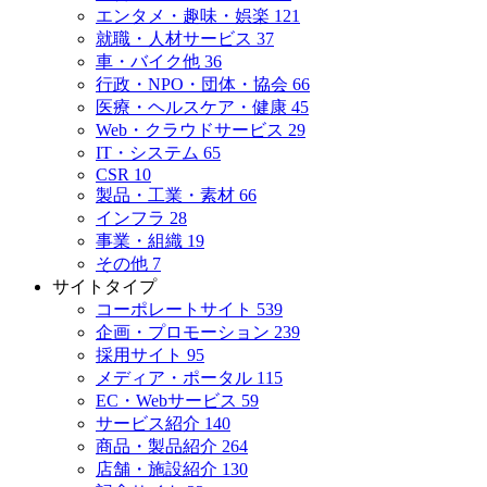
エンタメ・趣味・娯楽
121
就職・人材サービス
37
車・バイク他
36
行政・NPO・団体・協会
66
医療・ヘルスケア・健康
45
Web・クラウドサービス
29
IT・システム
65
CSR
10
製品・工業・素材
66
インフラ
28
事業・組織
19
その他
7
サイトタイプ
コーポレートサイト
539
企画・プロモーション
239
採用サイト
95
メディア・ポータル
115
EC・Webサービス
59
サービス紹介
140
商品・製品紹介
264
店舗・施設紹介
130