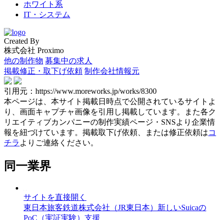
ホワイト系
IT・システム
Created By
株式会社 Proximo
他の制作物
募集中の求人
掲載修正・取下げ依頼
制作会社情報元
引用元：https://www.moreworks.jp/works/8300
本ページは、本サイト掲載日時点で公開されているサイトよ
り、画面キャプチャ画像を引用し掲載しています。また各ク
リエイティブカンパニーの制作実績ページ・SNSより企業情
報を紐づけています。掲載取下げ依頼、または修正依頼は
コ
チラ
よりご連絡ください。
同一業界
サイトを直接開く
東日本旅客鉄道株式会社（JR東日本）新しいSuicaの
PoC（実証実験）支援