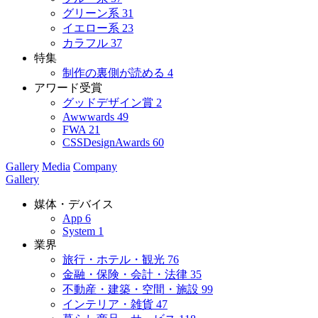
グリーン系
31
イエロー系
23
カラフル
37
特集
制作の裏側が読める
4
アワード受賞
グッドデザイン賞
2
Awwwards
49
FWA
21
CSSDesignAwards
60
Gallery
Media
Company
Gallery
媒体・デバイス
App
6
System
1
業界
旅行・ホテル・観光
76
金融・保険・会計・法律
35
不動産・建築・空間・施設
99
インテリア・雑貨
47