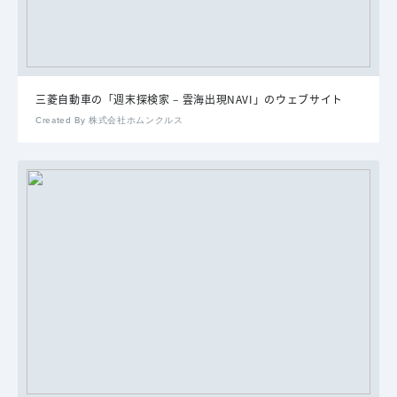
三菱自動車の「週末探検家 – 雲海出現NAVI」のウェブサイト
Created By 株式会社ホムンクルス