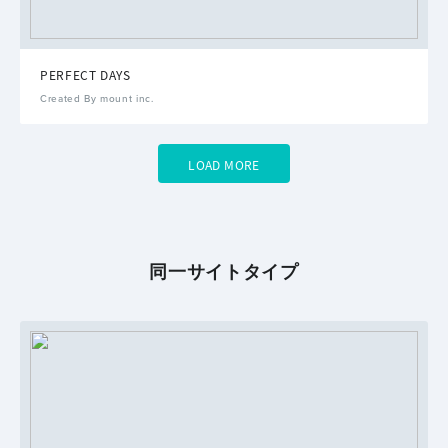
PERFECT DAYS
Created By mount inc.
LOAD MORE
同一サイトタイプ