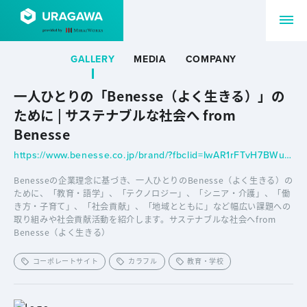
GALLERY
MEDIA
COMPANY
一人ひとりの「Benesse（よく生きる）」の
ために | サステナブルな社会へ from
Benesse
https://www.benesse.co.jp/brand/?fbclid=IwAR1rFTvH7BWuYztTTOV2-j__Hd0h-U4NF1hPgwZN_zfYnv68jHgxjoSiutk
Benesseの企業理念に基づき、一人ひとりのBenesse（よく生きる）の
ために、「教育・語学」、「テクノロジー」、「シニア・介護」、「働
き方・子育て」、「社会貢献」、「地域とともに」など幅広い課題への
取り組みや社会貢献活動を紹介します。サステナブルな社会へfrom
Benesse（よく生きる）
コーポレートサイト
カラフル
教育・学校