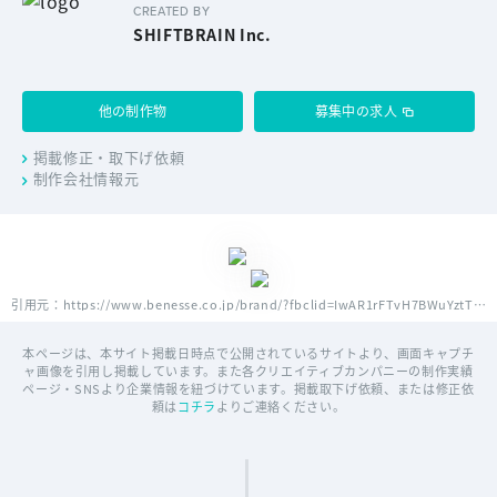
CREATED BY
SHIFTBRAIN Inc.
他の制作物
募集中の求人
掲載修正・取下げ依頼
制作会社情報元
引用元：https://www.benesse.co.jp/brand/?fbclid=IwAR1rFTvH7BWuYztTTOV2-j__Hd0h-U4NF1hPgwZN_zfYnv68jHgxjoSiutk
本ページは、本サイト掲載日時点で公開されているサイトより、画面キャプチ
ャ画像を引用し掲載しています。また各クリエイティブカンパニーの制作実績
ページ・SNSより企業情報を紐づけています。掲載取下げ依頼、または修正依
頼は
コチラ
よりご連絡ください。