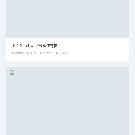
えんとつ町のプペル保育園
Created By トゥモローゲート株式会社