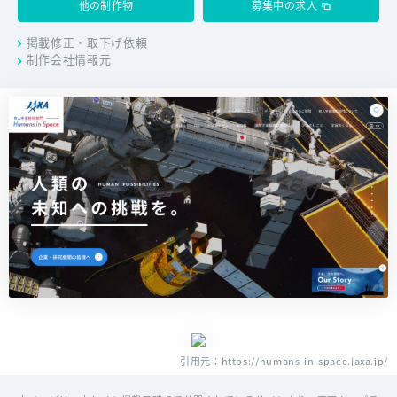
他の制作物
募集中の求人
掲載修正・取下げ依頼
制作会社情報元
引用元：https://humans-in-space.jaxa.jp/