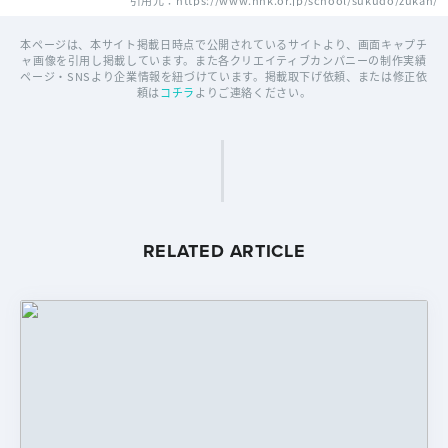
引用元：https://www.nhk.or.jp/school/sukudo/zukan/
本ページは、本サイト掲載日時点で公開されているサイトより、画面キャプチ
ャ画像を引用し掲載しています。また各クリエイティブカンパニーの制作実績
ページ・SNSより企業情報を紐づけています。掲載取下げ依頼、または修正依
頼は
コチラ
よりご連絡ください。
RELATED ARTICLE