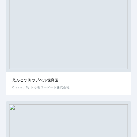
えんとつ町のプペル保育園
Created By トゥモローゲート株式会社