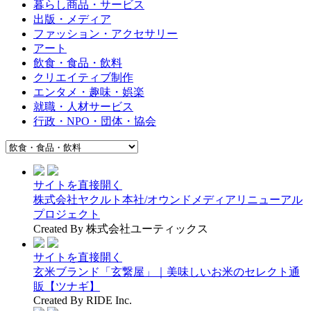
暮らし商品・サービス
出版・メディア
ファッション・アクセサリー
アート
飲食・食品・飲料
クリエイティブ制作
エンタメ・趣味・娯楽
就職・人材サービス
行政・NPO・団体・協会
サイトを直接開く
株式会社ヤクルト本社/オウンドメディアリニューアル
プロジェクト
Created By 株式会社ユーティックス
サイトを直接開く
玄米ブランド「玄繋屋」｜美味しいお米のセレクト通
販【ツナギ】
Created By RIDE Inc.