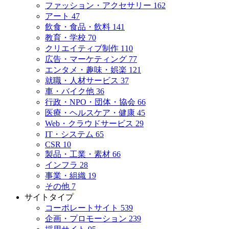
ファッション・アクセサリー
162
アート
47
飲食・食品・飲料
141
教育・学校
70
クリエイティブ制作
110
広告・マーケティング
77
エンタメ・趣味・娯楽
121
就職・人材サービス
37
車・バイク他
36
行政・NPO・団体・協会
66
医療・ヘルスケア・健康
45
Web・クラウドサービス
29
IT・システム
65
CSR
10
製品・工業・素材
66
インフラ
28
事業・組織
19
その他
7
サイトタイプ
コーポレートサイト
539
企画・プロモーション
239