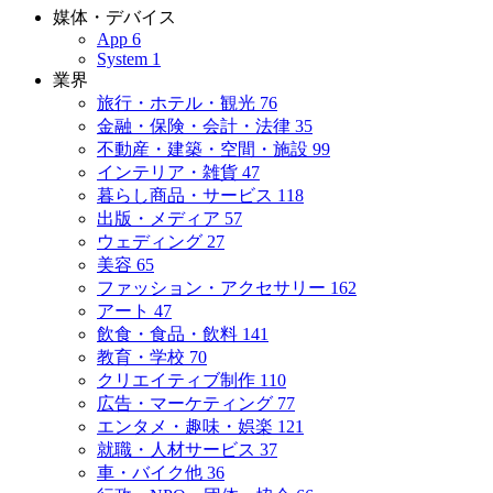
媒体・デバイス
App
6
System
1
業界
旅行・ホテル・観光
76
金融・保険・会計・法律
35
不動産・建築・空間・施設
99
インテリア・雑貨
47
暮らし商品・サービス
118
出版・メディア
57
ウェディング
27
美容
65
ファッション・アクセサリー
162
アート
47
飲食・食品・飲料
141
教育・学校
70
クリエイティブ制作
110
広告・マーケティング
77
エンタメ・趣味・娯楽
121
就職・人材サービス
37
車・バイク他
36