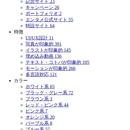
記念サイト
23
キャンペーン
26
ポートフォリオ
2
エンタメ公式サイト
55
特設サイト
64
特徴
UI/UX設計
11
写真が印象的
391
イラストが印象的
145
埋め込み動画
136
テキスト・コトバが印象的
105
モーションが印象的
266
多言語対応
121
カラー
ホワイト系
65
ブラック・グレー系
72
ブラウン系
3
レッド・ピンク系
44
ピンク系
7
オレンジ系
20
パープル系
8
ブルー系
57