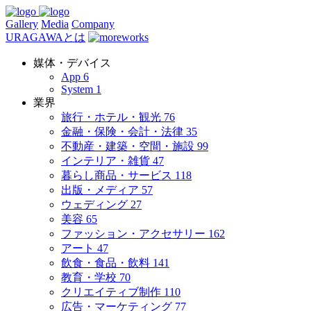
Gallery
Media
Company
URAGAWAとは
媒体・デバイス
App
6
System
1
業界
旅行・ホテル・観光
76
金融・保険・会計・法律
35
不動産・建築・空間・施設
99
インテリア・雑貨
47
暮らし商品・サービス
118
出版・メディア
57
ウェディング
27
美容
65
ファッション・アクセサリー
162
アート
47
飲食・食品・飲料
141
教育・学校
70
クリエイティブ制作
110
広告・マーケティング
77