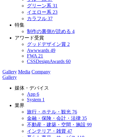
グリーン系
31
イエロー系
23
カラフル
37
特集
制作の裏側が読める
4
アワード受賞
グッドデザイン賞
2
Awwwards
49
FWA
21
CSSDesignAwards
60
Gallery
Media
Company
Gallery
媒体・デバイス
App
6
System
1
業界
旅行・ホテル・観光
76
金融・保険・会計・法律
35
不動産・建築・空間・施設
99
インテリア・雑貨
47