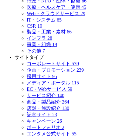
行政・NPO・団体・協会
66
医療・ヘルスケア・健康
45
Web・クラウドサービス
29
IT・システム
65
CSR
10
製品・工業・素材
66
インフラ
28
事業・組織
19
その他
7
サイトタイプ
コーポレートサイト
539
企画・プロモーション
239
採用サイト
95
メディア・ポータル
115
EC・Webサービス
59
サービス紹介
140
商品・製品紹介
264
店舗・施設紹介
130
記念サイト
23
キャンペーン
26
ポートフォリオ
2
エンタメ公式サイト
55