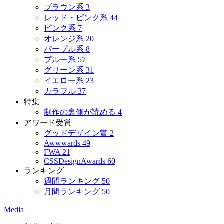
ブラウン系
3
レッド・ピンク系
44
ピンク系
7
オレンジ系
20
パープル系
8
ブルー系
57
グリーン系
31
イエロー系
23
カラフル
37
特集
制作の裏側が読める
4
アワード受賞
グッドデザイン賞
2
Awwwards
49
FWA
21
CSSDesignAwards
60
ランキング
週間ランキング
50
月間ランキング
50
Media