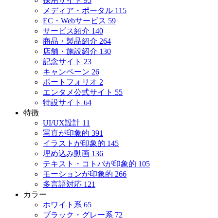
採用サイト
95
メディア・ポータル
115
EC・Webサービス
59
サービス紹介
140
商品・製品紹介
264
店舗・施設紹介
130
記念サイト
23
キャンペーン
26
ポートフォリオ
2
エンタメ公式サイト
55
特設サイト
64
特徴
UI/UX設計
11
写真が印象的
391
イラストが印象的
145
埋め込み動画
136
テキスト・コトバが印象的
105
モーションが印象的
266
多言語対応
121
カラー
ホワイト系
65
ブラック・グレー系
72