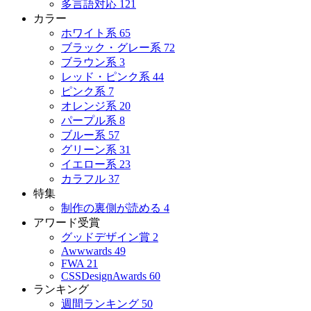
多言語対応
121
カラー
ホワイト系
65
ブラック・グレー系
72
ブラウン系
3
レッド・ピンク系
44
ピンク系
7
オレンジ系
20
パープル系
8
ブルー系
57
グリーン系
31
イエロー系
23
カラフル
37
特集
制作の裏側が読める
4
アワード受賞
グッドデザイン賞
2
Awwwards
49
FWA
21
CSSDesignAwards
60
ランキング
週間ランキング
50