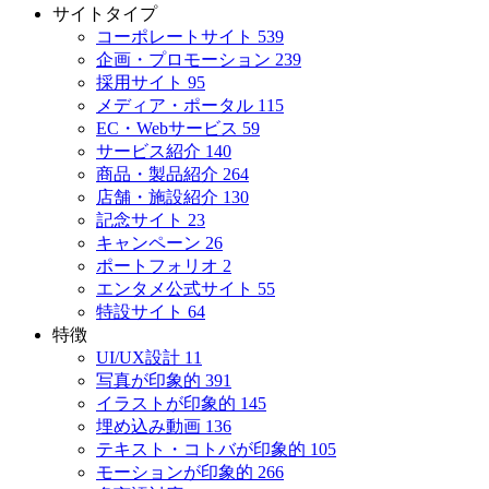
サイトタイプ
コーポレートサイト
539
企画・プロモーション
239
採用サイト
95
メディア・ポータル
115
EC・Webサービス
59
サービス紹介
140
商品・製品紹介
264
店舗・施設紹介
130
記念サイト
23
キャンペーン
26
ポートフォリオ
2
エンタメ公式サイト
55
特設サイト
64
特徴
UI/UX設計
11
写真が印象的
391
イラストが印象的
145
埋め込み動画
136
テキスト・コトバが印象的
105
モーションが印象的
266