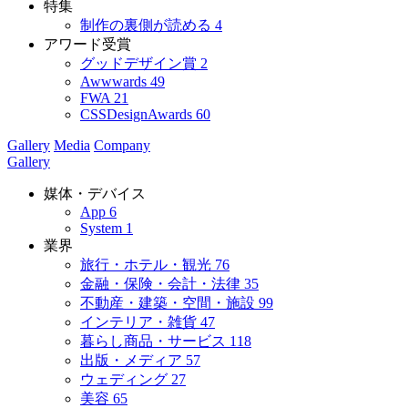
特集
制作の裏側が読める
4
アワード受賞
グッドデザイン賞
2
Awwwards
49
FWA
21
CSSDesignAwards
60
Gallery
Media
Company
Gallery
媒体・デバイス
App
6
System
1
業界
旅行・ホテル・観光
76
金融・保険・会計・法律
35
不動産・建築・空間・施設
99
インテリア・雑貨
47
暮らし商品・サービス
118
出版・メディア
57
ウェディング
27
美容
65