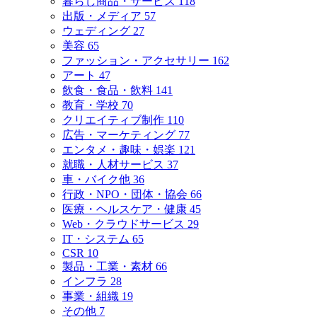
暮らし商品・サービス
118
出版・メディア
57
ウェディング
27
美容
65
ファッション・アクセサリー
162
アート
47
飲食・食品・飲料
141
教育・学校
70
クリエイティブ制作
110
広告・マーケティング
77
エンタメ・趣味・娯楽
121
就職・人材サービス
37
車・バイク他
36
行政・NPO・団体・協会
66
医療・ヘルスケア・健康
45
Web・クラウドサービス
29
IT・システム
65
CSR
10
製品・工業・素材
66
インフラ
28
事業・組織
19
その他
7