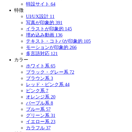
特設サイト
64
特徴
UI/UX設計
11
写真が印象的
391
イラストが印象的
145
埋め込み動画
136
テキスト・コトバが印象的
105
モーションが印象的
266
多言語対応
121
カラー
ホワイト系
65
ブラック・グレー系
72
ブラウン系
3
レッド・ピンク系
44
ピンク系
7
オレンジ系
20
パープル系
8
ブルー系
57
グリーン系
31
イエロー系
23
カラフル
37