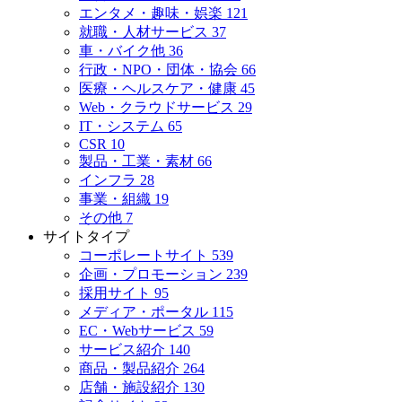
エンタメ・趣味・娯楽
121
就職・人材サービス
37
車・バイク他
36
行政・NPO・団体・協会
66
医療・ヘルスケア・健康
45
Web・クラウドサービス
29
IT・システム
65
CSR
10
製品・工業・素材
66
インフラ
28
事業・組織
19
その他
7
サイトタイプ
コーポレートサイト
539
企画・プロモーション
239
採用サイト
95
メディア・ポータル
115
EC・Webサービス
59
サービス紹介
140
商品・製品紹介
264
店舗・施設紹介
130