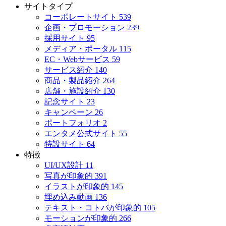
サイトタイプ
コーポレートサイト
539
企画・プロモーション
239
採用サイト
95
メディア・ポータル
115
EC・Webサービス
59
サービス紹介
140
商品・製品紹介
264
店舗・施設紹介
130
記念サイト
23
キャンペーン
26
ポートフォリオ
2
エンタメ公式サイト
55
特設サイト
64
特徴
UI/UX設計
11
写真が印象的
391
イラストが印象的
145
埋め込み動画
136
テキスト・コトバが印象的
105
モーションが印象的
266