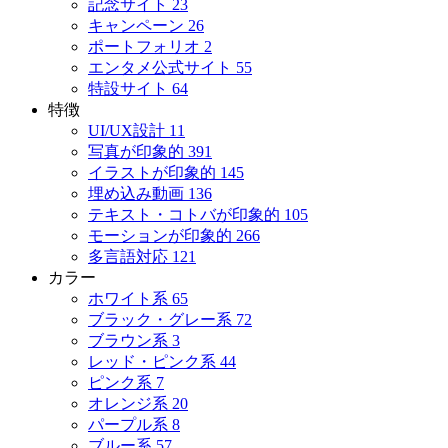
記念サイト
23
キャンペーン
26
ポートフォリオ
2
エンタメ公式サイト
55
特設サイト
64
特徴
UI/UX設計
11
写真が印象的
391
イラストが印象的
145
埋め込み動画
136
テキスト・コトバが印象的
105
モーションが印象的
266
多言語対応
121
カラー
ホワイト系
65
ブラック・グレー系
72
ブラウン系
3
レッド・ピンク系
44
ピンク系
7
オレンジ系
20
パープル系
8
ブルー系
57