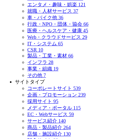
エンタメ・趣味・娯楽
121
就職・人材サービス
37
車・バイク他
36
行政・NPO・団体・協会
66
医療・ヘルスケア・健康
45
Web・クラウドサービス
29
IT・システム
65
CSR
10
製品・工業・素材
66
インフラ
28
事業・組織
19
その他
7
サイトタイプ
コーポレートサイト
539
企画・プロモーション
239
採用サイト
95
メディア・ポータル
115
EC・Webサービス
59
サービス紹介
140
商品・製品紹介
264
店舗・施設紹介
130