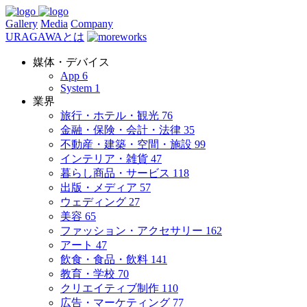
Gallery
Media
Company
URAGAWAとは
媒体・デバイス
App
6
System
1
業界
旅行・ホテル・観光
76
金融・保険・会計・法律
35
不動産・建築・空間・施設
99
インテリア・雑貨
47
暮らし商品・サービス
118
出版・メディア
57
ウェディング
27
美容
65
ファッション・アクセサリー
162
アート
47
飲食・食品・飲料
141
教育・学校
70
クリエイティブ制作
110
広告・マーケティング
77