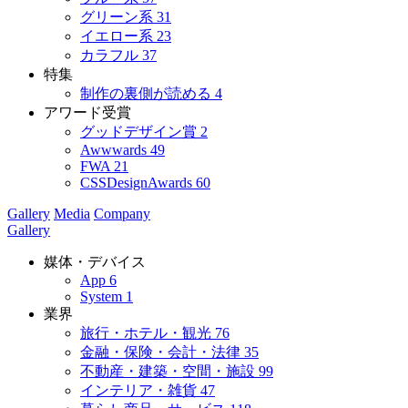
グリーン系
31
イエロー系
23
カラフル
37
特集
制作の裏側が読める
4
アワード受賞
グッドデザイン賞
2
Awwwards
49
FWA
21
CSSDesignAwards
60
Gallery
Media
Company
Gallery
媒体・デバイス
App
6
System
1
業界
旅行・ホテル・観光
76
金融・保険・会計・法律
35
不動産・建築・空間・施設
99
インテリア・雑貨
47