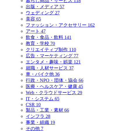
暮らし商品・サービス
118
出版・メディア
57
ウェディング
27
美容
65
ファッション・アクセサリー
162
アート
47
飲食・食品・飲料
141
教育・学校
70
クリエイティブ制作
110
広告・マーケティング
77
エンタメ・趣味・娯楽
121
就職・人材サービス
37
車・バイク他
36
行政・NPO・団体・協会
66
医療・ヘルスケア・健康
45
Web・クラウドサービス
29
IT・システム
65
CSR
10
製品・工業・素材
66
インフラ
28
事業・組織
19
その他
7