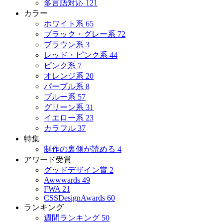
多言語対応
121
カラー
ホワイト系
65
ブラック・グレー系
72
ブラウン系
3
レッド・ピンク系
44
ピンク系
7
オレンジ系
20
パープル系
8
ブルー系
57
グリーン系
31
イエロー系
23
カラフル
37
特集
制作の裏側が読める
4
アワード受賞
グッドデザイン賞
2
Awwwards
49
FWA
21
CSSDesignAwards
60
ランキング
週間ランキング
50