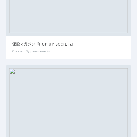
仮設マガジン『POP UP SOCIETY』
Created By panorama inc