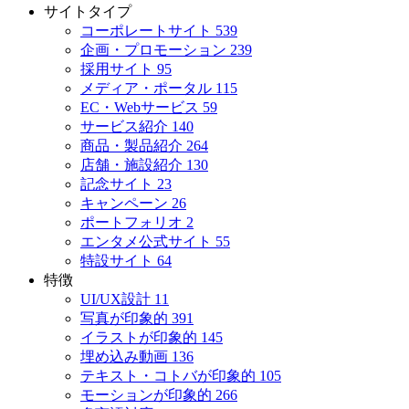
サイトタイプ
コーポレートサイト
539
企画・プロモーション
239
採用サイト
95
メディア・ポータル
115
EC・Webサービス
59
サービス紹介
140
商品・製品紹介
264
店舗・施設紹介
130
記念サイト
23
キャンペーン
26
ポートフォリオ
2
エンタメ公式サイト
55
特設サイト
64
特徴
UI/UX設計
11
写真が印象的
391
イラストが印象的
145
埋め込み動画
136
テキスト・コトバが印象的
105
モーションが印象的
266