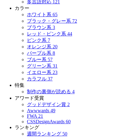
多言語対応
121
カラー
ホワイト系
65
ブラック・グレー系
72
ブラウン系
3
レッド・ピンク系
44
ピンク系
7
オレンジ系
20
パープル系
8
ブルー系
57
グリーン系
31
イエロー系
23
カラフル
37
特集
制作の裏側が読める
4
アワード受賞
グッドデザイン賞
2
Awwwards
49
FWA
21
CSSDesignAwards
60
ランキング
週間ランキング
50