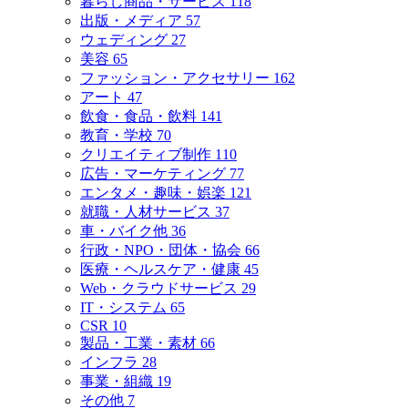
暮らし商品・サービス
118
出版・メディア
57
ウェディング
27
美容
65
ファッション・アクセサリー
162
アート
47
飲食・食品・飲料
141
教育・学校
70
クリエイティブ制作
110
広告・マーケティング
77
エンタメ・趣味・娯楽
121
就職・人材サービス
37
車・バイク他
36
行政・NPO・団体・協会
66
医療・ヘルスケア・健康
45
Web・クラウドサービス
29
IT・システム
65
CSR
10
製品・工業・素材
66
インフラ
28
事業・組織
19
その他
7