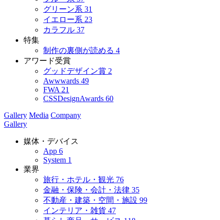
グリーン系
31
イエロー系
23
カラフル
37
特集
制作の裏側が読める
4
アワード受賞
グッドデザイン賞
2
Awwwards
49
FWA
21
CSSDesignAwards
60
Gallery
Media
Company
Gallery
媒体・デバイス
App
6
System
1
業界
旅行・ホテル・観光
76
金融・保険・会計・法律
35
不動産・建築・空間・施設
99
インテリア・雑貨
47