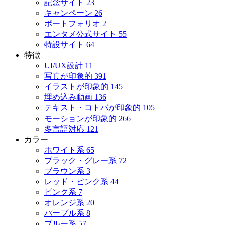
記念サイト
23
キャンペーン
26
ポートフォリオ
2
エンタメ公式サイト
55
特設サイト
64
特徴
UI/UX設計
11
写真が印象的
391
イラストが印象的
145
埋め込み動画
136
テキスト・コトバが印象的
105
モーションが印象的
266
多言語対応
121
カラー
ホワイト系
65
ブラック・グレー系
72
ブラウン系
3
レッド・ピンク系
44
ピンク系
7
オレンジ系
20
パープル系
8
ブルー系
57