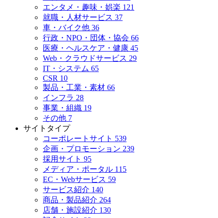
エンタメ・趣味・娯楽
121
就職・人材サービス
37
車・バイク他
36
行政・NPO・団体・協会
66
医療・ヘルスケア・健康
45
Web・クラウドサービス
29
IT・システム
65
CSR
10
製品・工業・素材
66
インフラ
28
事業・組織
19
その他
7
サイトタイプ
コーポレートサイト
539
企画・プロモーション
239
採用サイト
95
メディア・ポータル
115
EC・Webサービス
59
サービス紹介
140
商品・製品紹介
264
店舗・施設紹介
130