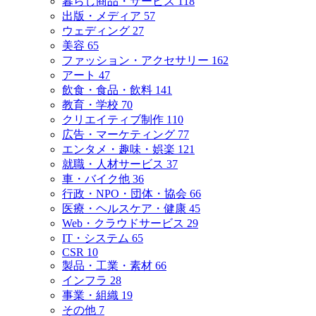
暮らし商品・サービス
118
出版・メディア
57
ウェディング
27
美容
65
ファッション・アクセサリー
162
アート
47
飲食・食品・飲料
141
教育・学校
70
クリエイティブ制作
110
広告・マーケティング
77
エンタメ・趣味・娯楽
121
就職・人材サービス
37
車・バイク他
36
行政・NPO・団体・協会
66
医療・ヘルスケア・健康
45
Web・クラウドサービス
29
IT・システム
65
CSR
10
製品・工業・素材
66
インフラ
28
事業・組織
19
その他
7