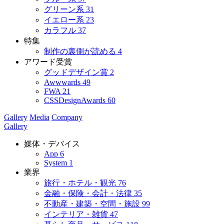
グリーン系
31
イエロー系
23
カラフル
37
特集
制作の裏側が読める
4
アワード受賞
グッドデザイン賞
2
Awwwards
49
FWA
21
CSSDesignAwards
60
Gallery
Media
Company
Gallery
媒体・デバイス
App
6
System
1
業界
旅行・ホテル・観光
76
金融・保険・会計・法律
35
不動産・建築・空間・施設
99
インテリア・雑貨
47