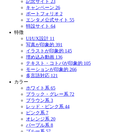
記念サイト
23
キャンペーン
26
ポートフォリオ
2
エンタメ公式サイト
55
特設サイト
64
特徴
UI/UX設計
11
写真が印象的
391
イラストが印象的
145
埋め込み動画
136
テキスト・コトバが印象的
105
モーションが印象的
266
多言語対応
121
カラー
ホワイト系
65
ブラック・グレー系
72
ブラウン系
3
レッド・ピンク系
44
ピンク系
7
オレンジ系
20
パープル系
8
ブルー系
57