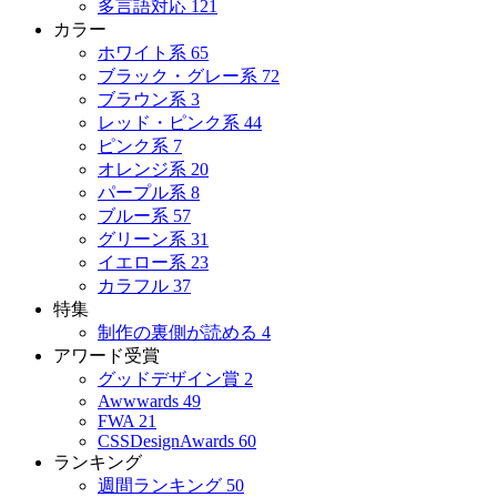
多言語対応
121
カラー
ホワイト系
65
ブラック・グレー系
72
ブラウン系
3
レッド・ピンク系
44
ピンク系
7
オレンジ系
20
パープル系
8
ブルー系
57
グリーン系
31
イエロー系
23
カラフル
37
特集
制作の裏側が読める
4
アワード受賞
グッドデザイン賞
2
Awwwards
49
FWA
21
CSSDesignAwards
60
ランキング
週間ランキング
50