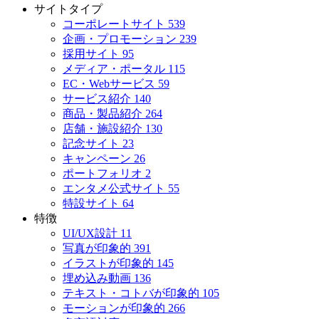
サイトタイプ
コーポレートサイト
539
企画・プロモーション
239
採用サイト
95
メディア・ポータル
115
EC・Webサービス
59
サービス紹介
140
商品・製品紹介
264
店舗・施設紹介
130
記念サイト
23
キャンペーン
26
ポートフォリオ
2
エンタメ公式サイト
55
特設サイト
64
特徴
UI/UX設計
11
写真が印象的
391
イラストが印象的
145
埋め込み動画
136
テキスト・コトバが印象的
105
モーションが印象的
266