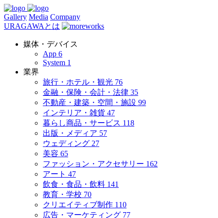
Gallery
Media
Company
URAGAWAとは
媒体・デバイス
App
6
System
1
業界
旅行・ホテル・観光
76
金融・保険・会計・法律
35
不動産・建築・空間・施設
99
インテリア・雑貨
47
暮らし商品・サービス
118
出版・メディア
57
ウェディング
27
美容
65
ファッション・アクセサリー
162
アート
47
飲食・食品・飲料
141
教育・学校
70
クリエイティブ制作
110
広告・マーケティング
77