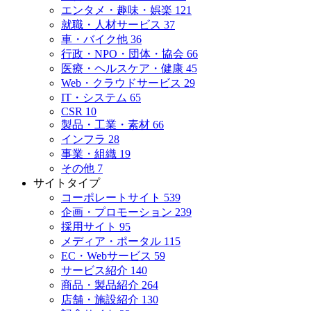
エンタメ・趣味・娯楽
121
就職・人材サービス
37
車・バイク他
36
行政・NPO・団体・協会
66
医療・ヘルスケア・健康
45
Web・クラウドサービス
29
IT・システム
65
CSR
10
製品・工業・素材
66
インフラ
28
事業・組織
19
その他
7
サイトタイプ
コーポレートサイト
539
企画・プロモーション
239
採用サイト
95
メディア・ポータル
115
EC・Webサービス
59
サービス紹介
140
商品・製品紹介
264
店舗・施設紹介
130