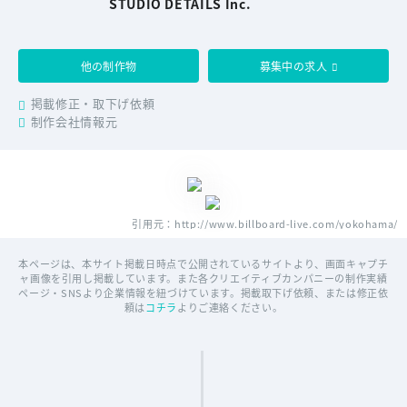
STUDIO DETAILS Inc.
他の制作物
募集中の求人
掲載修正・取下げ依頼
制作会社情報元
引用元：http://www.billboard-live.com/yokohama/
本ページは、本サイト掲載日時点で公開されているサイトより、画面キャプチ
ャ画像を引用し掲載しています。また各クリエイティブカンパニーの制作実績
ページ・SNSより企業情報を紐づけています。掲載取下げ依頼、または修正依
頼は
コチラ
よりご連絡ください。