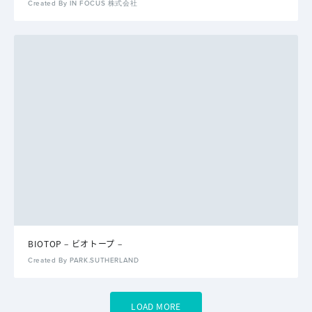
Created By IN FOCUS 株式会社
BIOTOP – ビオトープ –
Created By PARK.SUTHERLAND
LOAD MORE